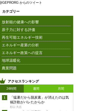
@GEPRORG からのツイート
カテゴリー
放射能の健康への影響
原子力に対する評価
再生可能エネルギー技術
エネルギー産業の分析
エネルギー政策への提言
地球温暖化
農業問題
アクセスランキング
24時間
週間
月間
「猛暑だから脱炭素」が消えたのは気
候詐欺がバレたからか
杉山 大志