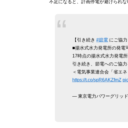
不足になると、計画停電が避けられな
【引き続き
#節電
にご協力
■揚水式水力発電所の発電可
17時点の揚水式水力発電所
引き続き、節電へのご協力
＜電気事業連合会「省エネ
https://t.co/spR6AKZfmZ
pi
— 東京電力パワーグリッド株