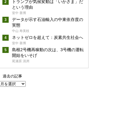
トランプが気候変動は「いかさま」だ
という理由
室中 善博
データが示す石油輸入の中東依存度の
実態
中山 寿美枝
ネットゼロを超えて：炭素共生社会へ
室中 善博
島根2号機再稼動の次は、3号機の運転
開始をいそげ
尾瀬原 清冽
過去の記事