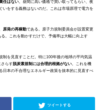
責任はない
。昼間に高い価格で買い取ってもらい、夜
ぐいをする義務はないのだ。これは市場原理で電力を
、
原発の再稼動
である。原子力規制委員会が設置変更
ある。これを動かすだけで、予備率は大幅に向上す
規制を見直すことだ。特に100年後の地球の平均気温
にさらす
脱炭素規制には合理的根拠がない
。これを機
る日本の不合理なエネルギー政策を抜本的に見直すべ
ツイートする