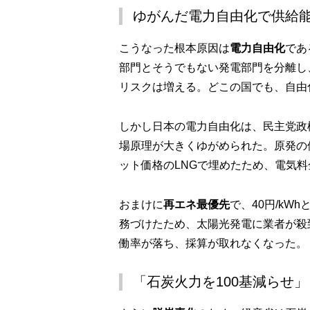
ゆがんだ電力自由化で供給
こうなった根本原因は
電力自由化
であ
部門とそうでもない発電部門を分離し
リスクは増える。どこの国でも、自由
しかし日本の電力自由化は、民主党政
場原理が大きくゆがめられた。原発の
ット価格のLNGで埋めたため、電気料
おまけに
再エネ最優先
で、40円/kW
務づけたため、太陽光発電に業者が殺
働率が落ち、採算が取れなくなった。
「石炭火力を100基減らせ