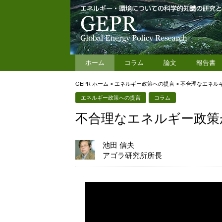
ホーム
コラム
論文
報告書
GEPR ホーム
>
エネルギー政策への提言
>
不合理なエネル
エネルギー政策への提言
コラム
不合理なエネルギー政策
池田 信夫
アゴラ研究所所長