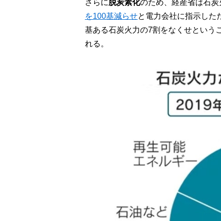
さらに
脱炭素化
のため、経産省は石炭
を100基減らせ
と電力会社に指示した
基ある石炭火力の7割をなくせという
れる。