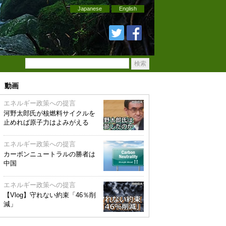
Japanese
English
動画
エネルギー政策への提言
河野太郎氏が核燃料サイクルを
止めれば原子力はよみがえる
エネルギー政策への提言
カーボンニュートラルの勝者は
中国
エネルギー政策への提言
【Vlog】守れない約束「46％削
減」