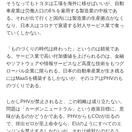
そうなってもトヨタは工場を海外に移せばいいが、自動
車産業は労働人口の8％を雇用する製造業の中核であ
る。それが出て行くと国内には製造業の生産拠点がなく
なり、日本人はコロナで衰退する対人サービス業で食っ
ていくしかない。
「ものづくりの時代は終わった」というのは錯覚であ
る。サービス業で高い付加価値を上げられるのは、金融
やソフトウェアや情報サービスなど高度な技術をもつグ
ローバル企業に限られる。日本の自動車産業が生き残る
にはMaaSを構築するしかないが、そのコアはPHVのも
のづくりである。
しかしPHVが禁止されると、この戦略は成り立たない。
問題は「カーボンニュートラル」という政策目標に、意
味があるのかどうかである。PHVからもCO
が出るの
2
で、排出ゼロが至上命令なら、EUのようにすべてのエ
ンジンを禁止するしかないが、それは絶対なのだろう