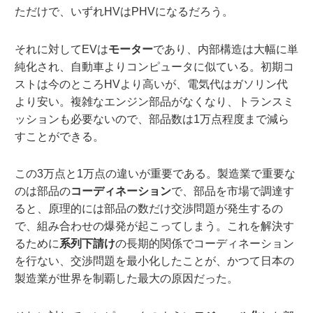
ただけで、いずれHVはPHVになるだろう。
それに対してEVは
モーター
であり、内部構造は大幅に単
純化され、自動車よりコンピュータに似ている。初期コ
ストは今のところHVより高いが、電気代はガソリン代
より安い。複雑なエンジン部品がなくなり、トランスミ
ッションも必要ないので、部品数は1万点程度まで減ら
すことができる。
この3万点と1万点の違いが重要である。製造業で重要な
のは部品の
コーディネーション
で、部品を市場で調達す
ると、原理的には部品の数だけ交渉問題が発生するの
で、組み合わせの爆発が起こってしまう。これを解決す
るために
系列下請け
の長期的関係でコーディネーション
を行ない、交渉問題を最小化したことが、かつて日本の
製造業が世界を制覇した最大の原因だった。