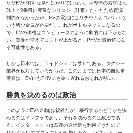
ただEVが有利な条件ばかりではない。半導体の素材は地
球上で2番目に豊富なシリコン（珪素）だったため資源
制約がなかったが、EVの電池にはリチウムとコバルトと
いう稀少金属が必要だ。これがボトルネックになるの
で、EVの価格はコンピュータのように劇的には下がらな
い。需要が増えてコストが上がると、PHVが最適解にな
る可能性もある。
しかし日本では、ライドシェアは禁止である。タクシー
業界が反対しているからだ。このままでは日本の自動車
産業は、EVにもPHVにも乗り遅れるおそれが強い。
勝負を決めるのは政治
このようにEVの問題は複雑だが、移行するかどうかを決
めるのはインフラであり、それを決めるのは政治であ
る。インターネットは既存の通信網を利用できたので、
10年ぐらいでプロトコルが転換したが、EVネットワー