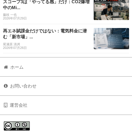
スコープ3は「やってる感」だけ：CO2爆増
中のMi...
藤枝 一也
2026年07月29日
再エネ賦課金だけではない：電気料金に潜
む「新市場」...
尾瀬原 清冽
2026年07月26日
ホーム
お問い合わせ
運営会社