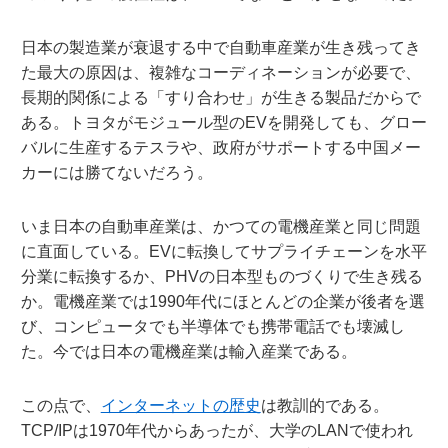
日本の製造業が衰退する中で自動車産業が生き残ってき
た最大の原因は、複雑なコーディネーションが必要で、
長期的関係による「すり合わせ」が生きる製品だからで
ある。トヨタがモジュール型のEVを開発しても、グロー
バルに生産するテスラや、政府がサポートする中国メー
カーには勝てないだろう。
いま日本の自動車産業は、かつての電機産業と同じ問題
に直面している。EVに転換してサプライチェーンを水平
分業に転換するか、PHVの日本型ものづくりで生き残る
か。電機産業では1990年代にほとんどの企業が後者を選
び、コンピュータでも半導体でも携帯電話でも壊滅し
た。今では日本の電機産業は輸入産業である。
この点で、
インターネットの歴史
は教訓的である。
TCP/IPは1970年代からあったが、大学のLANで使われ