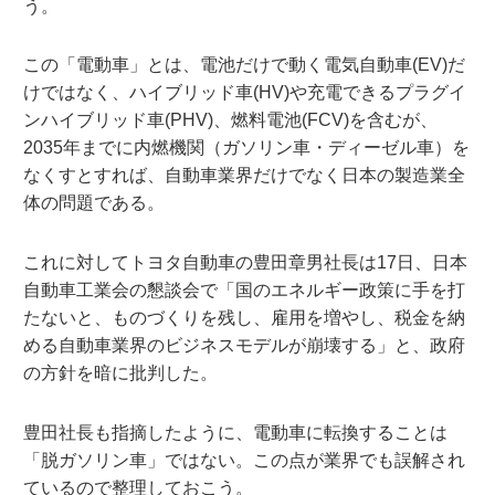
う。
この「電動車」とは、電池だけで動く電気自動車(EV)だ
けではなく、ハイブリッド車(HV)や充電できるプラグイ
ンハイブリッド車(PHV)、燃料電池(FCV)を含むが、
2035年までに内燃機関（ガソリン車・ディーゼル車）を
なくすとすれば、自動車業界だけでなく日本の製造業全
体の問題である。
これに対してトヨタ自動車の豊田章男社長は17日、日本
自動車工業会の懇談会で「国のエネルギー政策に手を打
たないと、ものづくりを残し、雇用を増やし、税金を納
める自動車業界のビジネスモデルが崩壊する」と、政府
の方針を暗に批判した。
豊田社長も指摘したように、電動車に転換することは
「脱ガソリン車」ではない。この点が業界でも誤解され
ているので整理しておこう。