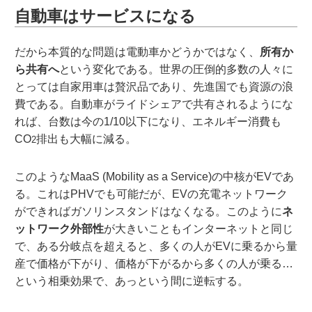
自動車はサービスになる
だから本質的な問題は電動車かどうかではなく、
所有か
ら共有へ
という変化である。世界の圧倒的多数の人々に
とっては自家用車は贅沢品であり、先進国でも資源の浪
費である。自動車がライドシェアで共有されるようにな
れば、台数は今の1/10以下になり、エネルギー消費も
CO
排出も大幅に減る。
2
このようなMaaS (Mobility as a Service)の中核がEVであ
る。これはPHVでも可能だが、EVの充電ネットワーク
ができればガソリンスタンドはなくなる。このように
ネ
ットワーク外部性
が大きいこともインターネットと同じ
で、ある分岐点を超えると、多くの人がEVに乗るから量
産で価格が下がり、価格が下がるから多くの人が乗る…
という相乗効果で、あっという間に逆転する。