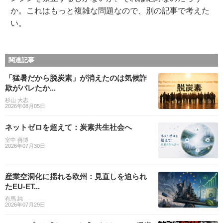
か。これはもっと複雑な問題なので、別の記事で考えた
い。
関連記事
「猛暑だから脱炭素」が消えたのは気候詐
欺がバレたか...
杉山 大志
2026年08月05日
ネットゼロを超えて：炭素共生社会へ
室中 善博
2026年07月30日
産業空洞化に揺れる欧州：見直しを迫られ
たEU-ET...
有馬 純
2026年07月29日