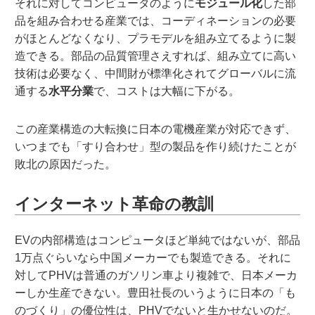
それに対してコンピュータのように
モジュール化
した部
品を組み合わせる産業では、コーディネーションの必要
がほとんどなくなり、プラモデルを組み立てるように製
造できる。部品の品質管理さえすれば、組み立てに高い
技術は必要なく、中間財が標準化されてグローバルに流
通する
水平分業
で、コストは大幅に下がる。
この産業構造の大転換に日本の電機産業が対応できず、
いつまでも「すり合わせ」型の製品を作り続けたことが
敗北の原因だった。
インターネット革命の教訓
EVの内部構造はコンピュータほど単純ではないが、部品
1万点ぐらいなら中国メーカーでも製造できる。それに
対してPHVは普通のガソリン車より複雑で、日本メーカ
ーしか生産できない。豊田社長のいうように日本の「も
のづくり」の優位性は、PHVでないと生かせないのだ。