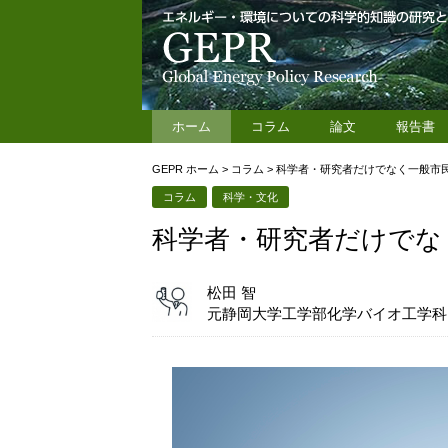
ホーム
コラム
論文
報告書
GEPR ホーム
>
コラム
>
科学者・研究者だけでなく一般市
コラム
科学・文化
科学者・研究者だけでな
松田 智
元静岡大学工学部化学バイオ工学科