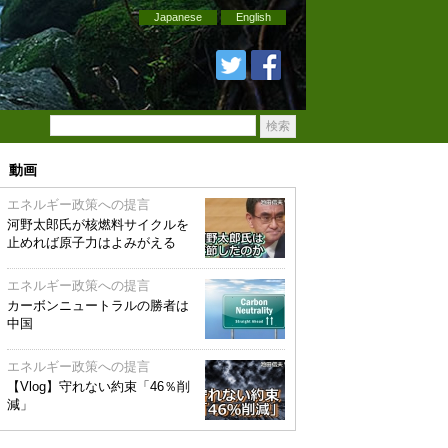
Japanese
English
動画
エネルギー政策への提言
河野太郎氏が核燃料サイクルを
止めれば原子力はよみがえる
エネルギー政策への提言
カーボンニュートラルの勝者は
中国
エネルギー政策への提言
【Vlog】守れない約束「46％削
減」