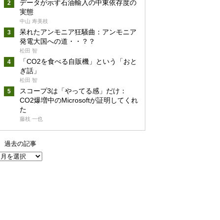
データが示す石油輸入の中東依存度の
実態
中山 寿美枝
呆れたアンモニア狂騒曲：アンモニア
発電大国への道・・？？
松田 智
「CO2を食べる自販機」という「おと
ぎ話」
松田 智
スコープ3は「やってる感」だけ：
CO2爆増中のMicrosoftが証明してくれ
た
藤枝 一也
過去の記事