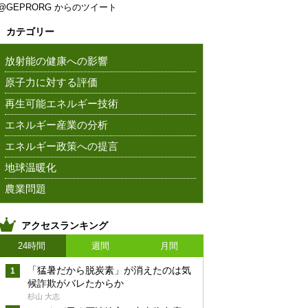
@GEPRORG からのツイート
カテゴリー
放射能の健康への影響
原子力に対する評価
再生可能エネルギー技術
エネルギー産業の分析
エネルギー政策への提言
地球温暖化
農業問題
アクセスランキング
24時間
週間
月間
「猛暑だから脱炭素」が消えたのは気
候詐欺がバレたからか
杉山 大志