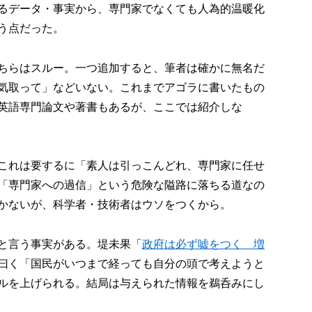
るデータ・事実から、専門家でなくても人為的温暖化
う点だった。
ちらはスルー。一つ追加すると、筆者は確かに無名だ
気取って」などいない。これまでアゴラに書いたもの
英語専門論文や著書もあるが、ここでは紹介しな
これは要するに「素人は引っこんどれ、専門家に任せ
「専門家への過信」という危険な隘路に落ちる道なの
かないが、科学者・技術者はウソをつくから。
と言う事実がある。堤未果「
政府は必ず嘘をつく 増
曰く「国民がいつまで経っても自分の頭で考えようと
ルを上げられる。結局は与えられた情報を鵜呑みにし