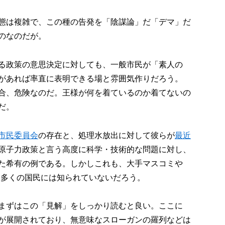
態は複雑で、この種の告発を「陰謀論」だ「デマ」だ
のなのだが。
る政策の意思決定に対しても、一般市民が「素人の
があれば率直に表明できる場と雰囲気作りだろう。
合、危険なのだ。王様が何を着ているのか着てないの
だ。
市民委員会
の存在と、処理水放出に対して彼らが
最近
原子力政策と言う高度に科学・技術的な問題に対し、
た希有の例である。しかしこれも、大手マスコミや
、多くの国民には知られていないだろう。
まずはこの「見解」をしっかり読むと良い。ここに
が展開されており、無意味なスローガンの羅列などは