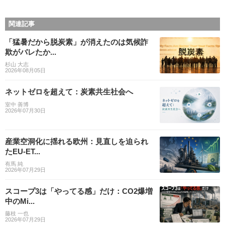
関連記事
「猛暑だから脱炭素」が消えたのは気候詐
欺がバレたか...
杉山 大志
2026年08月05日
ネットゼロを超えて：炭素共生社会へ
室中 善博
2026年07月30日
産業空洞化に揺れる欧州：見直しを迫られ
たEU-ET...
有馬 純
2026年07月29日
スコープ3は「やってる感」だけ：CO2爆増
中のMi...
藤枝 一也
2026年07月29日