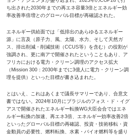
ョン・アジェンダが盛り込まれ、2023年のCOP28で打
ち出された2030年までの再エネ容量3倍とエネルギー効
率改善率倍増とのグローバル目標が再確認された。
エネルギー供給面では「低排出のあらゆるエネルギー
源」に言及（原子力、風、太陽、水力、そして天然ガ
ス、排出削減・削減技術（CCUS等）を含む）の役割が
強調され、更に南アで開催されたということもあり、ア
フリカにおける電力・クリーン調理のアクセス拡大
（Mission 300：2030年までに3億人に電力・クリーン調
理を提供）といった目標が書き込まれた。
とはいえ、これはあくまで議長サマリーであり、合意文
書ではない。2024年10月にブラジルのフォス・ド・イグ
アスで開催されたエネルギー転換WG大臣会合ではエネ
ルギー転換の加速、再エネ3倍、エネルギー効率改善2倍
といったグローバル目標の再確認、投資・技術移転・資
金動員の必要性、燃料転換、水素・バイオ燃料等を盛り