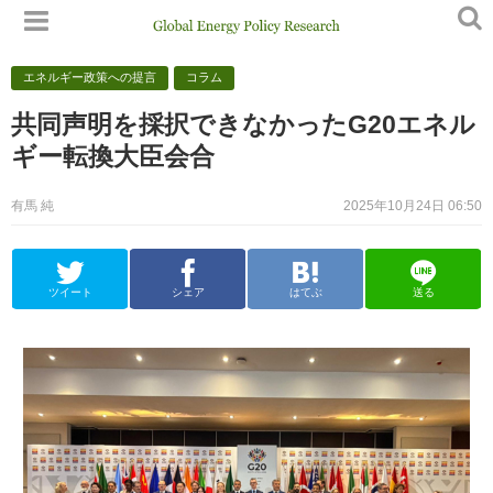
エネルギー政策への提言
コラム
共同声明を採択できなかったG20エネル
ギー転換大臣会合
有馬 純
2025年10月24日 06:50
ツイート
シェア
はてぶ
送る