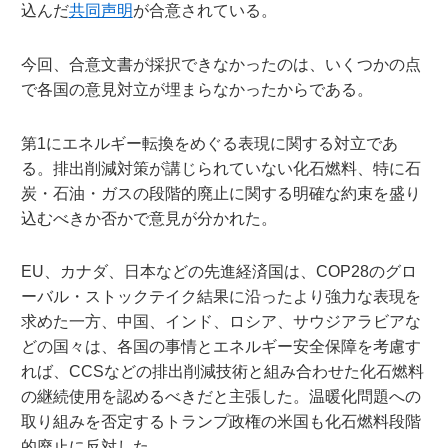
込んだ
共同声明
が合意されている。
今回、合意文書が採択できなかったのは、いくつかの点
で各国の意見対立が埋まらなかったからである。
第1にエネルギー転換をめぐる表現に関する対立であ
る。排出削減対策が講じられていない化石燃料、特に石
炭・石油・ガスの段階的廃止に関する明確な約束を盛り
込むべきか否かで意見が分かれた。
EU、カナダ、日本などの先進経済国は、COP28のグロ
ーバル・ストックテイク結果に沿ったより強力な表現を
求めた一方、中国、インド、ロシア、サウジアラビアな
どの国々は、各国の事情とエネルギー安全保障を考慮す
れば、CCSなどの排出削減技術と組み合わせた化石燃料
の継続使用を認めるべきだと主張した。温暖化問題への
取り組みを否定するトランプ政権の米国も化石燃料段階
的廃止に反対した。