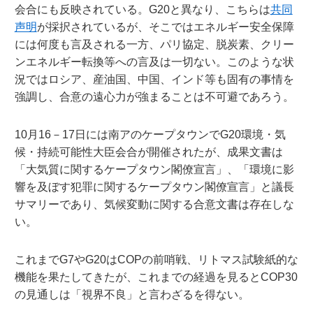
会合にも反映されている。G20と異なり、こちらは
共同
声明
が採択されているが、そこではエネルギー安全保障
には何度も言及される一方、パリ協定、脱炭素、クリー
ンエネルギー転換等への言及は一切ない。このような状
況ではロシア、産油国、中国、インド等も固有の事情を
強調し、合意の遠心力が強まることは不可避であろう。
10月16－17日には南アのケープタウンでG20環境・気
候・持続可能性大臣会合が開催されたが、成果文書は
「大気質に関するケープタウン閣僚宣言」、「環境に影
響を及ぼす犯罪に関するケープタウン閣僚宣言」と議長
サマリーであり、気候変動に関する合意文書は存在しな
い。
これまでG7やG20はCOPの前哨戦、リトマス試験紙的な
機能を果たしてきたが、これまでの経過を見るとCOP30
の見通しは「視界不良」と言わざるを得ない。