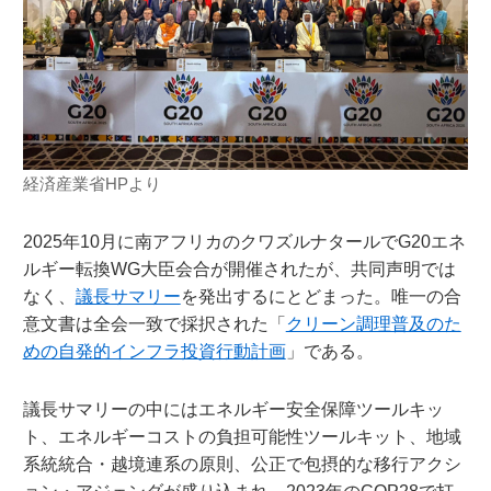
経済産業省HPより
2025年10月に南アフリカのクワズルナタールでG20エネ
ルギー転換WG大臣会合が開催されたが、共同声明では
なく、
議長サマリー
を発出するにとどまった。唯一の合
意文書は全会一致で採択された「
クリーン調理普及のた
めの自発的インフラ投資行動計画
」である。
議長サマリーの中にはエネルギー安全保障ツールキッ
ト、エネルギーコストの負担可能性ツールキット、地域
系統統合・越境連系の原則、公正で包摂的な移行アクシ