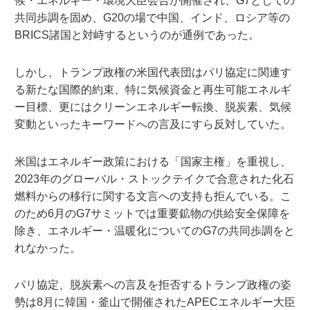
候・エネルギー・環境大臣会合が開催され、G7としての
共同歩調を固め、G20の場で中国、インド、ロシア等の
BRICS諸国と対峙するというのが通例であった。
しかし、トランプ政権の米国代表団はパリ協定に関連す
る新たな国際的約束、特に気候資金と再生可能エネルギ
ー目標、更にはクリーンエネルギー転換、脱炭素、気候
変動といったキーワードへの言及にすら反対していた。
米国はエネルギー政策における「国家主権」を重視し、
2023年のグローバル・ストックテイクで合意された化石
燃料からの移行に関する文言への支持も拒んでいる。こ
のため6月のG7サミットでは重要鉱物の供給安全保障を
除き、エネルギー・温暖化についてのG7の共同歩調をと
れなかった。
パリ協定、脱炭素への言及を拒否するトランプ政権の姿
勢は8月に韓国・釜山で開催されたAPECエネルギー大臣