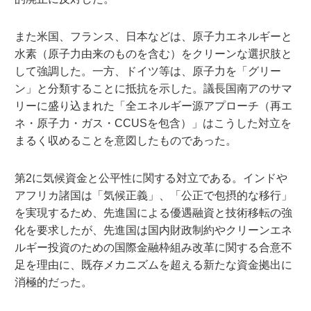
また米国、フランス、日本などは、原子力エネルギーと
水素（原子力由来のものを含む）をクリーンな選択肢と
して強調した。一方、ドイツ等は、原子力を「グリー
ン」と分類することに抵抗を示した。議長国南アのサマ
リーに盛り込まれた「全エネルギー源アプローチ（再エ
ネ・原子力・ガス・CCUSを包含）」はこうした対立を
まるく収めることを意図したものであった。
第2に気候資金と公平性に関する対立である。インドや
アフリカ諸国は「気候正義」、「公正で包摂的な移行」
を実現するため、先進国による優遇融資と技術移転の強
化を要求したが、先進国は国内財政制約やクリーンエネ
ルギー投資のための国際金融枠組み改革に関する合意不
足を理由に、既存メカニズムを超える新たな資金拠出に
消極的だった。