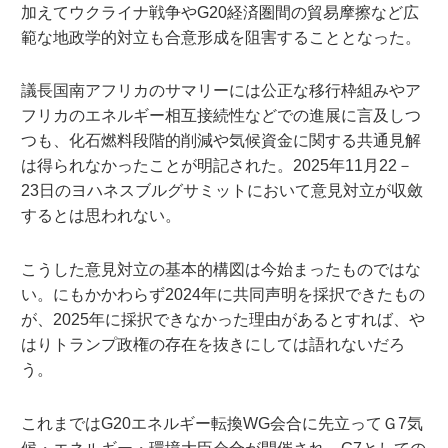
加えてウクライナ戦争やG20経済圏間の貿易摩擦など広
範な地政学的対立も合意形成を阻害することとなった。
議長国南アフリカのサマリーには公正な移行枠組みやア
フリカのエネルギー相互接続性などでの進展に言及しつ
つも、化石燃料段階的削減や気候資金に関する共通見解
は得られなかったことが明記された。2025年11月22－
23日のヨハネスブルグサミットにおいて意見対立が収斂
するとは思われない。
こうした意見対立の基本的構図は今始まったものではな
い。にもかかわらず2024年に共同声明を採択できたもの
が、2025年に採択できなかった理由があるとすれば、や
はりトランプ政権の存在を抜きにしては語れないだろ
う。
これまではG20エネルギー転換WG会合に先立ってＧ7気