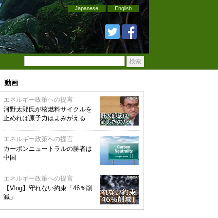
Japanese
English
動画
エネルギー政策への提言
河野太郎氏が核燃料サイクルを
止めれば原子力はよみがえる
エネルギー政策への提言
カーボンニュートラルの勝者は
中国
エネルギー政策への提言
【Vlog】守れない約束「46％削
減」