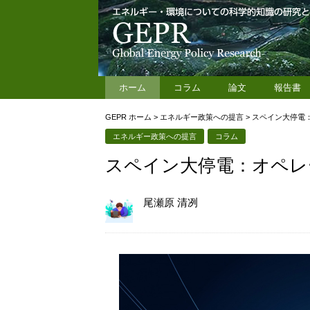
ホーム
コラム
論文
報告書
GEPR ホーム
>
エネルギー政策への提言
>
スペイン大停電
エネルギー政策への提言
コラム
スペイン大停電：オペレ
尾瀬原 清冽