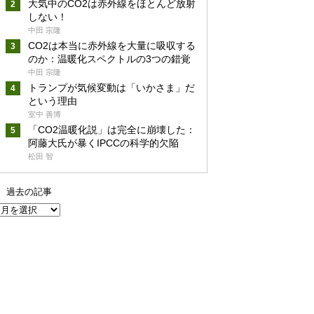
大気中のCO2は赤外線をほとんど放射
しない！
中田 宗隆
CO2は本当に赤外線を大量に吸収する
のか：温暖化スペクトルの3つの錯覚
中田 宗隆
トランプが気候変動は「いかさま」だ
という理由
室中 善博
「CO2温暖化説」は完全に崩壊した：
阿藤大氏が暴くIPCCの科学的欠陥
松田 智
過去の記事