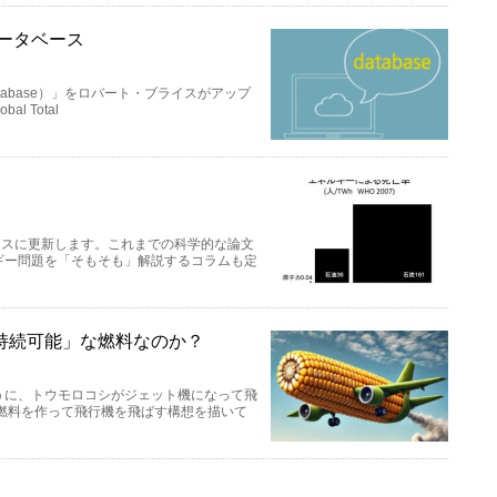
データベース
 Database）」をロバート・ブライスがアップ
al Total
ベースに更新します。これまでの科学的な論文
ギー問題を「そもそも」解説するコラムも定
持続可能」な燃料なのか？
うに、トウモロコシがジェット機になって飛
燃料を作って飛行機を飛ばす構想を描いて