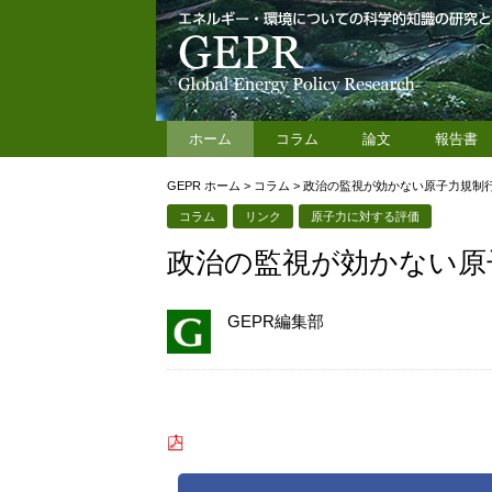
ホーム
コラム
論文
報告書
GEPR ホーム
>
コラム
>
政治の監視が効かない原子力規制行
コラム
リンク
原子力に対する評価
政治の監視が効かない原
GEPR編集部