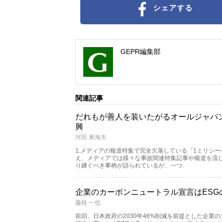
シェアする
GEPR編集部
関連記事
だれもが善人を装いたがるオールジャパ
興
河田 東海夫
1.メディアの報道特集で完全欠落している「1ミリシー
え、メディアでは様々な事故関連特集記事や報道を流
り継ぐべき事柄が語られているが、一つ、
企業のカーボンニュートラル宣言はESG
藤枝 一也
前回、日本政府の2030年46%削減を前提とした企業