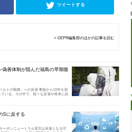
ツイートする
> GEPR編集部のほかの記事を読む
ン偽善体制が阻んだ福島の早期復
ベルトの呪縛」への反省 事故から10年を迎
している。その中で、様々な反省や将来に語
のSに反する
のカーボンニュートラル宣言は未達となる可