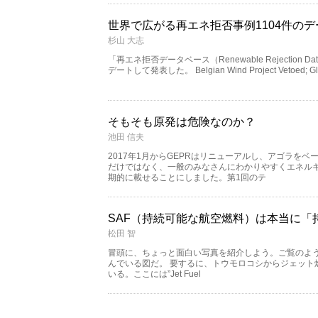
世界で広がる再エネ拒否事例1104件の
杉山 大志
「再エネ拒否データベース（Renewable Rejection
デートして発表した。 Belgian Wind Project Vetoed; Glob
そもそも原発は危険なのか？
池田 信夫
2017年1月からGEPRはリニューアルし、アゴラを
だけではなく、一般のみなさんにわかりやすくエネル
期的に載せることにしました。第1回のテ
SAF（持続可能な航空燃料）は本当に「
松田 智
冒頭に、ちょっと面白い写真を紹介しよう。ご覧のよ
んでいる図だ。 要するに、トウモロコシからジェット
いる。ここには”Jet Fuel