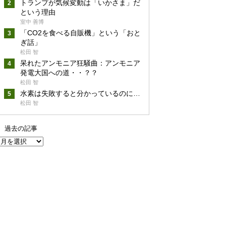
トランプが気候変動は「いかさま」だ
という理由
室中 善博
「CO2を食べる自販機」という「おと
ぎ話」
松田 智
呆れたアンモニア狂騒曲：アンモニア
発電大国への道・・？？
松田 智
水素は失敗すると分かっているのに…
松田 智
過去の記事