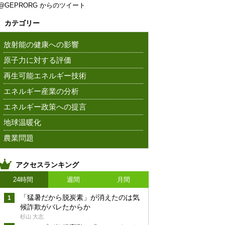
@GEPRORG からのツイート
カテゴリー
放射能の健康への影響
原子力に対する評価
再生可能エネルギー技術
エネルギー産業の分析
エネルギー政策への提言
地球温暖化
農業問題
アクセスランキング
24時間
週間
月間
「猛暑だから脱炭素」が消えたのは気
候詐欺がバレたからか
杉山 大志