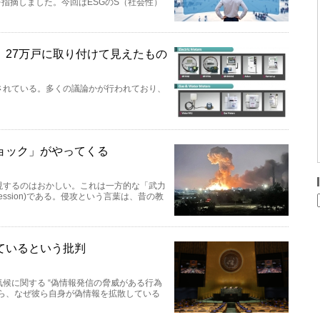
指摘しました。今回はESGのS（社会性）
 27万戸に取り付けて見えたもの
されている。多くの議論かが行われており、
ョック」がやってくる
現するのはおかしい。これは一方的な「武力
ssion)である。侵攻という言葉は、昔の教
ているという批判
候に関する “偽情報発信の脅威がある行為
ら、なぜ彼ら自身が偽情報を拡散している