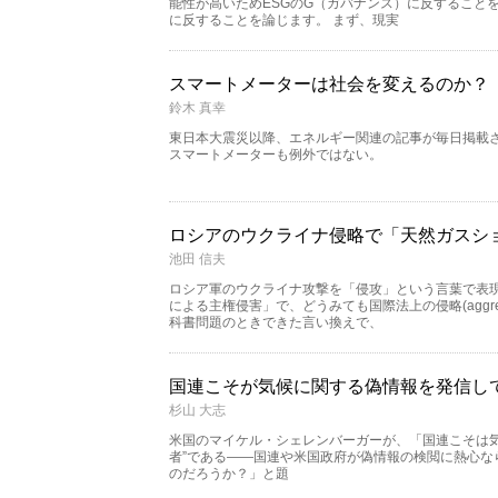
能性が高いためESGのG（ガバナンス）に反することを
に反することを論じます。 まず、現実
スマートメーターは社会を変えるのか？
鈴木 真幸
東日本大震災以降、エネルギー関連の記事が毎日掲載
スマートメーターも例外ではない。
ロシアのウクライナ侵略で「天然ガスシ
池田 信夫
ロシア軍のウクライナ攻撃を「侵攻」という言葉で表
による主権侵害」で、どうみても国際法上の侵略(aggre
科書問題のときできた言い換えで、
国連こそが気候に関する偽情報を発信し
杉山 大志
米国のマイケル・シェレンバーガーが、「国連こそは気
者”である――国連や米国政府が偽情報の検閲に熱心な
のだろうか？」と題