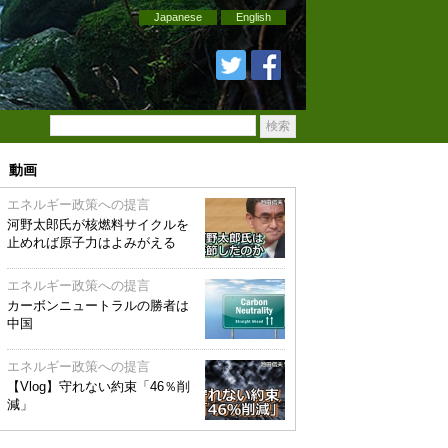
Japanese
English
動画
エネルギー政策への提言
河野太郎氏が核燃料サイクルを
止めれば原子力はよみがえる
エネルギー政策への提言
カーボンニュートラルの勝者は
中国
エネルギー政策への提言
【Vlog】守れない約束「46％削
減」