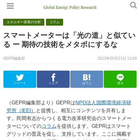
エネルギー産業の分析
コラム
スマートメーターは「光の道」と似てい
る ー 期待の技術をメタボにするな
GEPR編集部
2012年05月21日 12:00
ツイート
シェア
はてぶ
送る
（GEPR編集部より）GEPRは
NPO法人国際環境経済研
究所（IEEI）
と提携し、相互にコンテンツを共有しま
す。民間有志からつくる電力改革研究会のスマートメー
ターについての
コラム
を提供します。GEPRはスマート
グリッドの普及を促し、支持しています。ここに掲載す