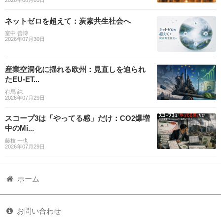
ネットゼロを超えて：炭素共生社会へ
室中 善博
2026年07月30日
産業空洞化に揺れる欧州：見直しを迫られ
たEU-ET...
有馬 純
2026年07月29日
スコープ3は「やってる感」だけ：CO2爆増
中のMi...
藤枝 一也
2026年07月29日
ホーム
お問い合わせ