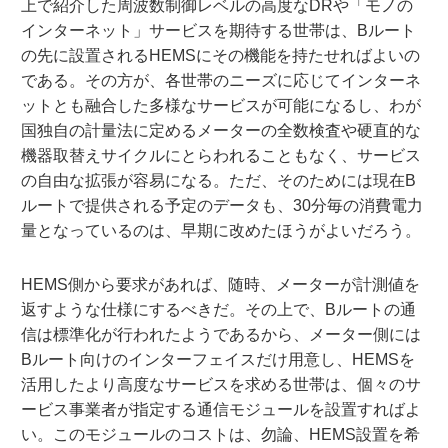
上で紹介した周波数制御レベルの高度なDRや「モノの
インターネット」サービスを期待する世帯は、Bルート
の先に設置されるHEMSにその機能を持たせればよいの
である。その方が、各世帯のニーズに応じてインターネ
ットとも融合した多様なサービスが可能になるし、わが
国独自の計量法に定めるメーターの全数検査や硬直的な
機器取替えサイクルにとらわれることもなく、サービス
の自由な拡張が容易になる。ただ、そのためには現在B
ルートで提供される予定のデータも、30分毎の消費電力
量となっているのは、早期に改めたほうがよいだろう。
HEMS側から要求があれば、随時、メーターが計測値を
返すような仕様にするべきだ。その上で、Bルートの通
信は標準化が行われたようであるから、メーター側には
Bルート向けのインターフェイスだけ用意し、HEMSを
活用したより高度なサービスを求める世帯は、個々のサ
ービス事業者が指定する通信モジュールを設置すればよ
い。このモジュールのコストは、勿論、HEMS設置を希