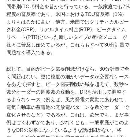
間帯別(TOU)料金を昔から行っている。一般家庭でも7%
程度の普及率であり、米国におけるTOU普及率（1%）
よりもはるかに高い。他方、米国ではクリティカルピー
ク料金(CPP)、リアルタイム料金(RTP)、ピークタイム
リベート(PTR)といった新しいタイプの料金メニューが
徐々に普及し始めているが、これらもすべて30分計量で
問題なく導入できる。
総じて、目的がピーク需要削減だけなら、30分計量で全
く問題はない。更に粒度の細かいデータが必要なケース
をあえて探すと、ピーク需要削減の域を超えて、数秒〜
数分オーダーの周波数の変動を、DRを活用して調整す
るようなケース（例えば、風力発電の変動にあわせて、
電気自動車の蓄電池の充放電パターンを数分オーダーで
変化させるなど）であるが、これは、欧米でも、まだ事
例はごくわずかであり、少なくとも、一般家庭がこのよ
うなDRの対象になっているような話は聞かない。将