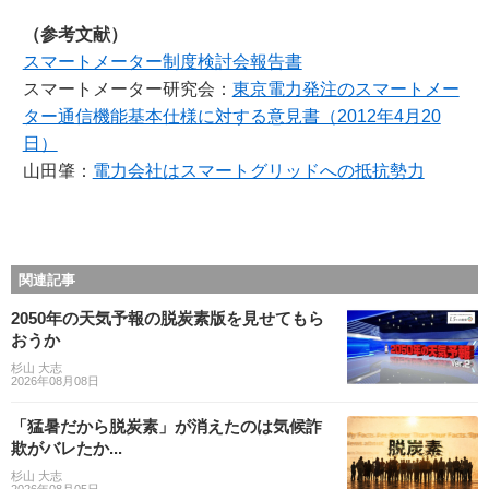
（参考文献）
スマートメーター制度検討会報告書
スマートメーター研究会：
東京電力発注のスマートメー
ター通信機能基本仕様に対する意見書（2012年4月20
日）
山田肇：
電力会社はスマートグリッドへの抵抗勢力
関連記事
2050年の天気予報の脱炭素版を見せてもら
おうか
杉山 大志
2026年08月08日
「猛暑だから脱炭素」が消えたのは気候詐
欺がバレたか...
杉山 大志
2026年08月05日