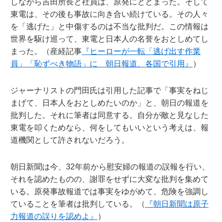
しながら吉田所長と社員は、原発にとどまった。そして
東電は、その後も事故に向き合い続けている。その人々
を「逃げた」と中傷するのは不当な批判だ。この情報は
世界を駆け巡って、東電と日本人の名誉をおとしめてし
まった。（産経記事
『ヒーローが一転「逃げ出す作業
員」「恥ずべき物語」に 朝日報道、各国で引用』
）
ジャーナリストの門田氏は引用した記事で「事実をねじ
まげて、日本人をおとしめたいのか」と、朝日の報道を
批判した。それに筆者は同意する。自分が敵と見なした
東電を叩くためなら、何をしてもいいという考えは、報
道機関として許されないだろう。
朝日新聞は今、32年前から慰安婦の報道の誤報を行い、
それを認めたものの、謝罪をせずに大変な批判を集めて
いる。原発事故報道では事実をゆがめて、危険を強調し
ていることを筆者は批判している。（
『朝日新聞は原子
力報道の誤りを認めよ』
）