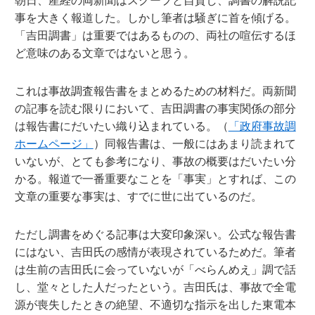
朝日、産経の両新聞はスクープと自賛し、調書の解説記
事を大きく報道した。しかし筆者は騒ぎに首を傾げる。
「吉田調書」は重要ではあるものの、両社の喧伝するほ
ど意味のある文章ではないと思う。
これは事故調査報告書をまとめるための材料だ。両新聞
の記事を読む限りにおいて、吉田調書の事実関係の部分
は報告書にだいたい織り込まれている。（
「政府事故調
ホームページ」
）同報告書は、一般にはあまり読まれて
いないが、とても参考になり、事故の概要はだいたい分
かる。報道で一番重要なことを「事実」とすれば、この
文章の重要な事実は、すでに世に出ているのだ。
ただし調書をめぐる記事は大変印象深い。公式な報告書
にはない、吉田氏の感情が表現されているためだ。筆者
は生前の吉田氏に会っていないが「べらんめえ」調で話
し、堂々とした人だったという。吉田氏は、事故で全電
源が喪失したときの絶望、不適切な指示を出した東電本