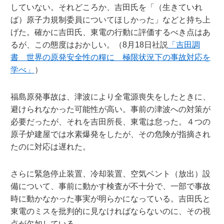
していない。それどころか、吉田氏を「（生きていれ
ば）原子力規制委員についてほしかった」などと持ち上
げた。確かに吉田氏、東電の行動に評価するべき点はあ
るが、この態度はおかしい。（8月18日社説
「吉田調
書 世界の原発安全性の糧に 極限状況下の事故対応を
学べ」
）
福島原発事故は、津波により全電源喪失をしたときに、
避けられなかった可能性が高い。事前の津波への対策が
必要だったが、それを吉田所長、東電は怠った。４つの
原子炉建屋では水素爆発をしたが、その危険が指摘され
たのに対応は遅れた。
さらに緊急停止装置、冷却装置、空気ベント（放出）設
備について、事前に動かす検査が不十分で、一部で事故
時に動かなかった事実が明らかになっている。吉田氏と
東電のミスを批判的に見なければならないのに、その視
点が欠如している。