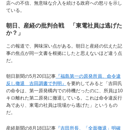
店への不信、無意味な介入を続ける政府への怒りを示し
ている。
朝日、産経の批判合戦 「東電社員は逃げた
か？」
この報道で、興味深い点がある。朝日と産経の伝えた記
事の焦点が同一文書を根拠にしたと思えないほど違う点
だ。
朝日新聞の5月20日記事
『福島第一の原発所員、命令違
反し撤退 吉田調書で判明』
を要約してみると「吉田氏
の命令は、第一原発構内での待機だったのに、所員は10
キロ離れた第二原発に撤退している。これは命令違反行
為であり、東電の社員は現場から逃げた」というもの
だ。
産経新聞の8月18日記事
『吉田所長、「全面撤退」明確