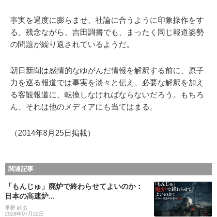
事実を過度に膨らませ、社論に合うように印象操作をす
る。残念ながら、吉田調書でも、まったく同じ報道姿勢
の問題が繰り返されているようだ。
朝日新聞は感情的なゆがんだ情報を解釈する前に、原子
力を巡る報道では事実を淡々と伝え、必要な解釈を加え
る客観報道に、転換しなければならないだろう。もちろ
ん、それは他のメディアにも当てはまる。
（2014年8月25日掲載）
関連記事
「もんじゅ」廃炉で終わらせてよいのか：
日本の高速炉...
早野 睦彦
2026年07月22日