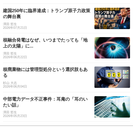
建国250年に臨界達成：トランプ原子力政策
の舞台裏
澤田 哲生
2026年07月21日
核融合発電はなぜ、いつまでたっても「地
上の太陽」に...
澤田 哲生
2026年06月22日
核廃棄物には管理型処分という選択肢もあ
る
杉山 大志
2026年06月04日
中部電力データ不正事件：耳庵の「耳のい
たい話」
澤田 哲生
2026年05月23日