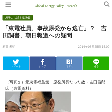
原子力に対する評価
「東電社員、事故原発から逃亡」？ 吉
田調書、朝日報道への疑問
石井 孝明
2014年08月25日 15:00
ツイート
シェア
はてぶ
送る
（写真１）元東電福島第一原発所長だった故・吉田昌郎
氏（東電資料）