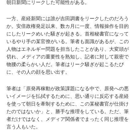
朝日新聞にリークした可能性がある。
一方、産経新聞には誰が吉田調書をリークしたのだろう
か。安倍政権発足以来、数カ月に一度、情報操作を目的
にしたリークめいた騒ぎが起きる。首相秘書官になって
いるやり手の某官僚がいる。筆者も面識があるが、この
人物はエネルギー問題を担当したことがあり、大変頭が
切れ、メディアの重要性を熟知し、記者に対して親密で
物腰の柔らかい人だ。筆者はリーク騒ぎが起こるたび
に、その人の顔を思い出す。
筆者は「原発再稼動が政策課題になる中で、原発への悪
いイメージを払拭するために、思い通りに反応する産経
を使って朝日を牽制するために、この某秘書官が仕掛け
たのではないか」と、勝手な推理をしている。ただ、筆
者だけではなく、メディア関係者でまったく同じ推理を
言う人もいた。