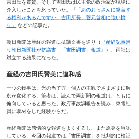
吉田氏を賞賛。そして吉田氏は民主党の政治家が現場に
介入したことを怒っていた。
『「あのおっさんに発言す
る権利があるんですか」吉田所長、菅元首相に強い憤
り』
などの記事だ。
朝日新聞は産経の報道に抗議文書を送り（
『産経記事巡
り朝日新聞社が抗議書 「吉田調書」報道』
）、両社は
対立する結果になった。
産経の吉田氏賛美に違和感
一つの物事は、光の当て方、個人の主観でさまざまに解
釈が変化する。筆者は、読んで両新聞の報道は、ともに
偏向していると思った。政府事故調報告を読み、東電社
員に取材をした経験からだ。
産経新聞は感情的な報道をよくするし、また原発を容認
している。今回の報道では「吉田調書」を批判的に検証