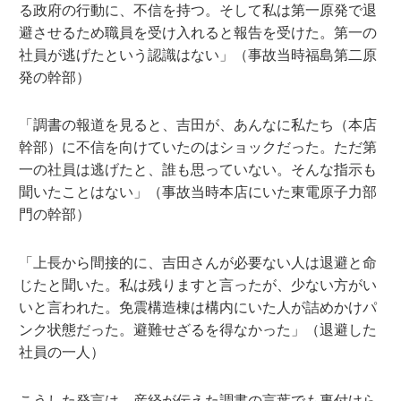
る政府の行動に、不信を持つ。そして私は第一原発で退
避させるため職員を受け入れると報告を受けた。第一の
社員が逃げたという認識はない」（事故当時福島第二原
発の幹部）
「調書の報道を見ると、吉田が、あんなに私たち（本店
幹部）に不信を向けていたのはショックだった。ただ第
一の社員は逃げたと、誰も思っていない。そんな指示も
聞いたことはない」（事故当時本店にいた東電原子力部
門の幹部）
「上長から間接的に、吉田さんが必要ない人は退避と命
じたと聞いた。私は残りますと言ったが、少ない方がい
いと言われた。免震構造棟は構内にいた人が詰めかけパ
ンク状態だった。避難せざるを得なかった」（退避した
社員の一人）
こうした発言は、産経が伝えた調書の言葉でも裏付けら