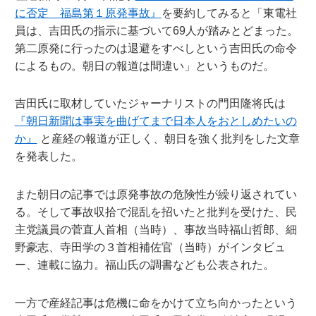
に否定 福島第１原発事故』
を要約してみると「東電社
員は、吉田氏の指示に基づいて69人が踏みとどまった。
第二原発に行ったのは退避をすべしという吉田氏の命令
によるもの。朝日の報道は間違い」というものだ。
吉田氏に取材していたジャーナリストの門田隆将氏は
『朝日新聞は事実を曲げてまで日本人をおとしめたいの
か』
と産経の報道が正しく、朝日を強く批判をした文章
を発表した。
また朝日の記事では原発事故の危険性が繰り返されてい
る。そして事故収拾で混乱を招いたと批判を受けた、民
主党議員の菅直人首相（当時）、事故当時福山哲郎、細
野豪志、寺田学の３首相補佐官（当時）がインタビュ
ー、連載に協力。福山氏の調書なども公表された。
一方で産経記事は危機に命をかけて立ち向かったという