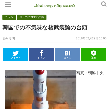
コラム
原子力に対する評価
韓国での不気味な核武装論の台頭
石井 孝明
2016年02月22日 16:00
ツイート
シェア
はてぶ
送る
写真・朝鮮中央