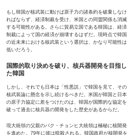
もし韓国が核武装に動けば原子力の諸条約を破棄しなけ
ればならず、経済制裁を受け、米国との同盟関係も消滅
する可能性がある。さらに貿易立国である韓国は、経済
制裁によって国の経済が崩壊するはずだ。現時点で韓国
の近未来における核武装という選択は、かなり可能性は
低いだろう。
国際的取り決めを破り、核兵器開発を目指し
た韓国
しかし、それでも日本は「性悪説」で韓国を見て、その
核武装論に懸念を示し続けるべきだ。米国が韓国と日本
の原子力協定に差をつけたのは、韓国が国際的な協定を
破って過去に核兵器の開発をした歴史があるからだ。
現大統領の父親のパク・チョンヒ大統領は極秘に核開発
を進めた。79年に彼は暗殺される。韓国政府が核開発を