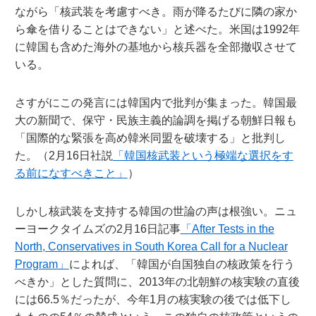
ながら「核武装を考慮すべき。雨が降るたびに隣の家か
ら傘を借りることはできない」と述べた。米国は1992年
に韓国も含めた海外の基地から核兵器を全部撤収させて
いる。
さすがにこの発言には韓国内で批判が集まった。韓国最
大の新聞で、保守・民族主義的論調を掲げる朝鮮日報も
「国際的な緊張を高め韓米同盟を破壊する」と批判し
た。（2月16日社説
「韓国核武装という極端な選択をす
る前になすべきこと」
）
しかし核武装を支持する韓国の世論の声は根強い。ニュ
ーヨークタイムズの2月16日記事
「After Tests in the
North, Conservatives in South Korea Call for a Nuclear
Program」
によれば、「韓国が自国独自の核政策を行う
べきか」とした質問に、2013年の北朝鮮の核実験の直後
には66.5％だったが、今年1月の核実験の後では低下し