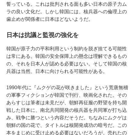
誓っている。これは批判される面も多い日本の原子力ム
ラの良い文化だ。しかし韓国には、核兵器への倫理上の
歯止めが関係者に日本ほどないようだ。
日本は抗議と監視の強化を
韓国が原子力の平和利用という制約を脱ぎ捨てる可能性
は常にある。韓国の安全保障上の懸念は理解できるもの
の、それを日本人が認める必要はない。そして韓国の核
兵器は当然、日本に向けられる可能性がある。
1990年代に『ムクゲの花が咲きました』という荒唐無稽
の軍事フィクションが韓国で刊行、映画化された。その
あらすじは筆者は未見だが、朝鮮再征服の野望を持ち開
戦した日本に、南北共同開発の核兵器を共同軍が打ち込
み、戦争に勝つという内容だそうだ。ちなみにムクゲは
朝鮮の国の花で、タイトルは核開発成功の暗号だ。この
本をまじめに受け止める必要はないだろうが、売れたの