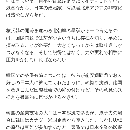
になっている。日本の善意はまったく相手にされない。
残念ながら、日本の政治家、有識者北東アジアの非核化
は残念ながら夢だ。
核兵器の開発を進める北朝鮮の暴挙から一つ言えるの
は、国際問題では芽が小さいうちに存在を知り、早めに
摘み取ることが必要だ。大きくなってからは取り返しが
つかなくなる。そして説得ではなく、力や実利で相手に
圧力をかけなければならない。
韓国での核保有論については、彼らが慰安婦問題でお人
好しの日本人に教えてくれたように、執拗な抗議、他国
を巻きこんだ国際社会での締め付けなど、その意見の異
様さを徹底的に気づかせるべきだ。
韓国の産業技術の大半は日本起源であるが、原子力の場
合に韓国はカナダ、米国企業から導入した。しかしUAE
の原発は東芝が参加するなど、製造では日本企業の影響