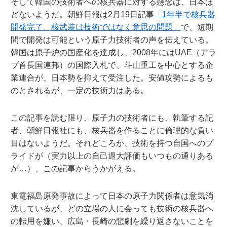
そして韓国の技術者への核兵器に対する懸念は、日本ほ
どないようだ。朝鮮日報は2月19日記事
「1年半で核兵器
開発完了、核武装は技術ではなく意思の問題」
で、短期
間で開発は可能という原子力技術者の声を伝えている。
韓国は原子炉の国産化を達成し、2008年にはUAE（アラ
ブ首長国連邦）の国際入札で、斗山重工を中心とする企
業連合が、日本勢を抑えて受注した。安値攻勢によるも
のとされるが、一定の技術力はある。
この記事を読む限り、原子力の技術者にも、執筆する記
者、朝鮮日報社にも、核兵器を作ることに倫理的な負い
目はないようだ。それどころか、技術を持つ自国へのプ
ライドが（実力以上の自己過大評価もいつもの通りある
が…）、この記事からうかがえる。
東電福島原発事故によって日本の原子力関係者は意気消
沈しているが、どの立場の人に会っても技術の核兵器へ
の転用を嫌い、広島・長崎の悲劇を繰り返さないことを