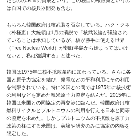
たものの54％の賛成という。この独自の核政策というの
は自国での核兵器開発も含む。
もちろん韓国政府は核武装を否定している。パク・クネ
（朴槿恵）大統領は1月の演説で「核武装論が議論され
ていることは承知しているが、核が勝手に使える世界
（Free Nuclear World）が朝鮮半島から始まってはいけ
ないと、私は強調する」と述べた。
韓国は1975年に核不拡散条約に加わっている。さらに各
国と原子力協定を結び、発電などの平和利用にその利用
を制限されている。特に米国との間では1975年に核技術
の利用などを定めた韓米原子力協定を結んだ。2015年に
韓国は米国との同協定の再交渉に臨んだ。韓国政府は核
燃料サイクルとプルトニウムの利用を行える日本と同等
の協定を求めた。しかしプルトニウムの不拡散を原子力
政策の柱にする米国は、実験や研究のみに協定の内容を
限定した。