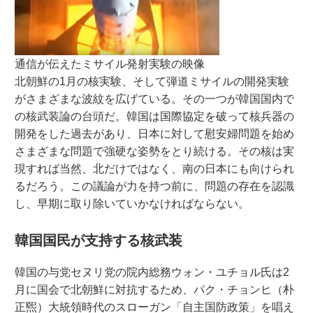
通信が伝えたミサイル発射実験の映像
北朝鮮の1月の核実験、そして弾道ミサイルの開発実験
がさまざまな波紋を広げている。その一つが韓国国内で
の核武装論の台頭だ。韓国は国際協定を破って核兵器の
開発をした過去があり、日本に対して慰安婦問題を始め
さまざまな問題で強硬な姿勢をとり続ける。その核は実
現すれば当然、北だけではなく、南の日本にも向けられ
るだろう。この議論が力を持つ前に、問題の存在を認識
し、早期に取り除いていかなければならない。
韓国国民が支持する核武装
韓国の与党セヌリ党の院内総務ウォン・ユチョル氏は2
月に国会で北朝鮮に対抗するため、パク・チョンヒ（朴
正煕）大統領時代のスローガン「自主国防政策」を唱え