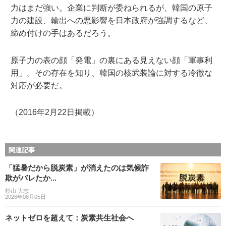
力はまだ強い。企業に判断が委ねられるが、韓国の原子
力の建設、輸出への悪影響を日本政府が強調するなど、
締め付けの手はあるだろう。
原子力の表の顔「発電」の裏にある見えない顔「軍事利
用」。その存在を知り、韓国の核武装論に対する冷徹な
対応が必要だ。
（2016年2月22日掲載）
関連記事
「猛暑だから脱炭素」が消えたのは気候詐
欺がバレたか...
杉山 大志
2026年08月05日
ネットゼロを超えて：炭素共生社会へ