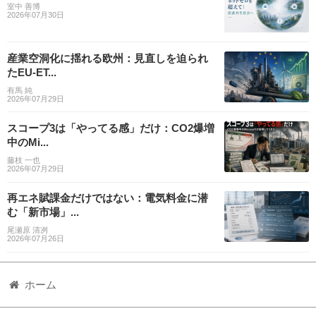
室中 善博
2026年07月30日
産業空洞化に揺れる欧州：見直しを迫られ
たEU-ET...
有馬 純
2026年07月29日
スコープ3は「やってる感」だけ：CO2爆増
中のMi...
藤枝 一也
2026年07月29日
再エネ賦課金だけではない：電気料金に潜
む「新市場」...
尾瀬原 清冽
2026年07月26日
ホーム