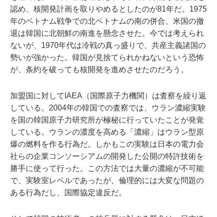
認め、核開発計画を取りやめるとしたのが81年だ。1975
年のベトナム戦争での北ベトナムの南の併合、米国の撤
退は韓国に北朝鮮の南進を懸念させた。今では考えられ
ないが、1970年代は冷戦の真っ盛りで、共産主義諸国の
勢いが強かった。韓国が見捨てられかねないという恐怖
が、条約を破っても核開発を進めさせたのだろう。
加盟国に対してIAEA（国際原子力機関）は査察を繰り返
している。2004年の韓国での査察では、ウラン濃縮実験
を国の韓国原子力研究所が極秘に行っていたことが発覚
している。ウランの濃度を高める「濃縮」はウラン型原
爆の燃料を作る行為だ。しかもこの実験は日本の電力会
社らの企業コンソーシアムの開発した公開の特許技術を
勝手に使って行った。この方法では大量の濃縮が不可能
で、実験室レベルであったが、倫理的には大変な問題の
ある行為だし、国際協定違反だ。