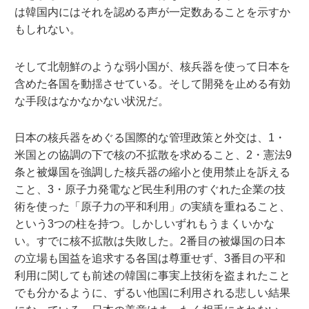
は韓国内にはそれを認める声が一定数あることを示すか
もしれない。
そして北朝鮮のような弱小国が、核兵器を使って日本を
含めた各国を動揺させている。そして開発を止める有効
な手段はなかなかない状況だ。
日本の核兵器をめぐる国際的な管理政策と外交は、1・
米国との協調の下で核の不拡散を求めること、2・憲法9
条と被爆国を強調した核兵器の縮小と使用禁止を訴える
こと、3・原子力発電など民生利用のすぐれた企業の技
術を使った「原子力の平和利用」の実績を重ねること、
という3つの柱を持つ。しかしいずれもうまくいかな
い。すでに核不拡散は失敗した。2番目の被爆国の日本
の立場も国益を追求する各国は尊重せず、3番目の平和
利用に関しても前述の韓国に事実上技術を盗まれたこと
でも分かるように、ずるい他国に利用される悲しい結果