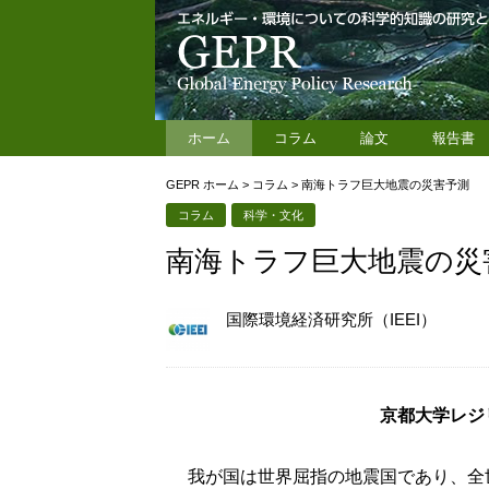
ホーム
コラム
論文
報告書
GEPR ホーム
>
コラム
>
南海トラフ巨大地震の災害予測
コラム
科学・文化
南海トラフ巨大地震の災
国際環境経済研究所（IEEI）
京都大学レジ
我が国は世界屈指の地震国であり、全