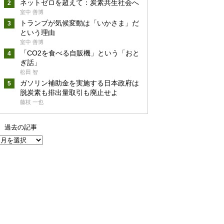
ネットゼロを超えて：炭素共生社会へ
室中 善博
トランプが気候変動は「いかさま」だ
という理由
室中 善博
「CO2を食べる自販機」という「おと
ぎ話」
松田 智
ガソリン補助金を実施する日本政府は
脱炭素も排出量取引も廃止せよ
藤枝 一也
過去の記事