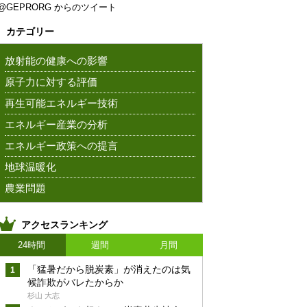
@GEPRORG からのツイート
カテゴリー
放射能の健康への影響
原子力に対する評価
再生可能エネルギー技術
エネルギー産業の分析
エネルギー政策への提言
地球温暖化
農業問題
アクセスランキング
24時間
週間
月間
「猛暑だから脱炭素」が消えたのは気
候詐欺がバレたからか
杉山 大志