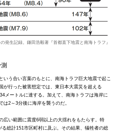
去の発生記録。鎌田浩毅著『首都直下地震と南海トラフ』
予測
という合い言葉のもとに、南海トラフ巨大地震で起こ
国が行った被害想定では、東日本大震災を超える
は34メートルに達する。加えて、南海トラフは海岸に
では2～3分後に海岸を襲うのだ。
の広い範囲に震度6弱以上の大揺れをもたらす。特
がる総計151市区町村に及ぶ。その結果、犠牲者の総