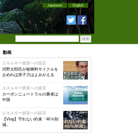
Japanese
English
動画
エネルギー政策への提言
河野太郎氏が核燃料サイクルを
止めれば原子力はよみがえる
エネルギー政策への提言
カーボンニュートラルの勝者は
中国
エネルギー政策への提言
【Vlog】守れない約束「46％削
減」