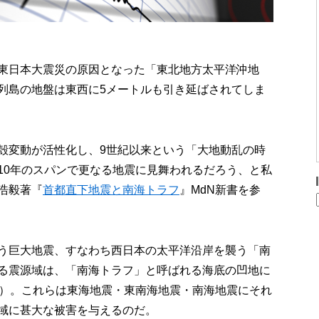
東日本大震災の原因となった「東北地方太平洋沖地
列島の地盤は東西に5メートルも引き延ばされてしま
殻変動が活性化し、9世紀以来という「大地動乱の時
10年のスパンで更なる地震に見舞われるだろう、と私
浩毅著『
首都直下地震と南海トラフ
』MdN新書を参
う巨大地震、すなわち西日本の太平洋沿岸を襲う「南
る震源域は、「南海トラフ」と呼ばれる海底の凹地に
）。これらは東海地震・東南海地震・南海地震にそれ
域に甚大な被害を与えるのだ。