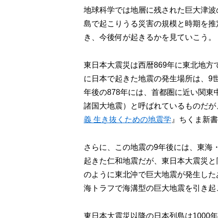
地球科学では地層に残された巨大津波
島で起こりうる災害の規模と時期を推
き、今後何が起きるかを見ていこう。
東日本大震災は西暦869年に東北地方
に日本で起きた地震の発生場所は、9
年後の878年には、首都圏に近い関
諸国大地震）と呼ばれているものだが、
義 生き抜くための地震学
』ちくま新書
さらに、この地震の9年後には、東海
起きた仁和地震だが、東日本大震災と
のように東北沖で巨大地震が発生した
海トラフで海溝型の巨大地震を引き起
東日本大震災以降の日本列島は100