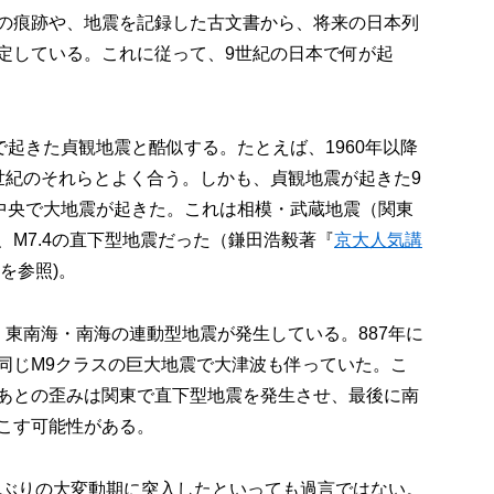
の痕跡や、地震を記録した古文書から、将来の日本列
定している。これに従って、9世紀の日本で何が起
で起きた貞観地震と酷似する。たとえば、1960年以降
世紀のそれらとよく合う。しかも、貞観地震が起きた9
東中央で大地震が起きた。これは相模・武蔵地震（関東
M7.4の直下型地震だった（鎌田浩毅著『
京大人気講
を参照)。
・東南海・南海の連動型地震が発生している。887年に
同じM9クラスの巨大地震で大津波も伴っていた。こ
あとの歪みは関東で直下型地震を発生させ、最後に南
こす可能性がある。
0年ぶりの大変動期に突入したといっても過言ではない。