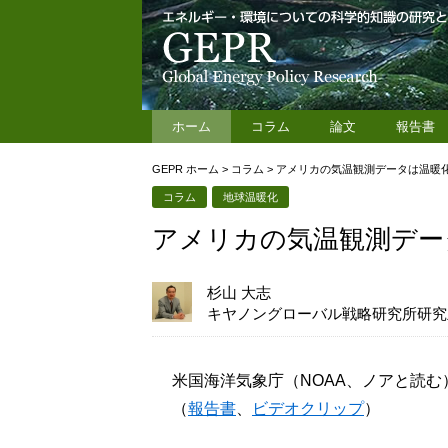
ホーム
コラム
論文
報告書
GEPR ホーム
>
コラム
>
アメリカの気温観測データは温暖
コラム
地球温暖化
アメリカの気温観測デー
杉山 大志
キヤノングローバル戦略研究所研究
米国海洋気象庁（NOAA、ノアと読
（
報告書
、
ビデオクリップ
）