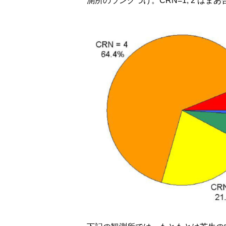
測所のランクづけ。CRN=1, 2 はまあ