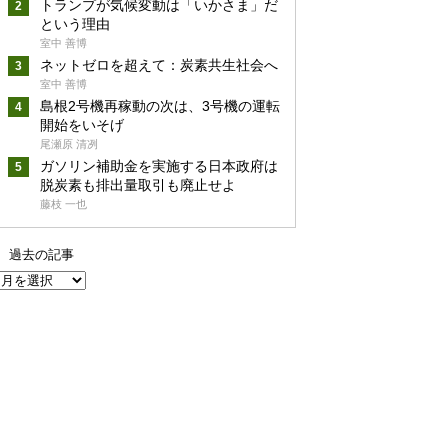
トランプが気候変動は「いかさま」だ
という理由
室中 善博
ネットゼロを超えて：炭素共生社会へ
室中 善博
島根2号機再稼動の次は、3号機の運転
開始をいそげ
尾瀬原 清冽
ガソリン補助金を実施する日本政府は
脱炭素も排出量取引も廃止せよ
藤枝 一也
過去の記事