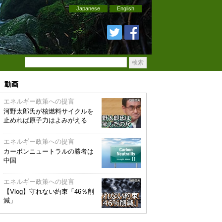
Japanese
English
動画
エネルギー政策への提言
河野太郎氏が核燃料サイクルを
止めれば原子力はよみがえる
エネルギー政策への提言
カーボンニュートラルの勝者は
中国
エネルギー政策への提言
【Vlog】守れない約束「46％削
減」