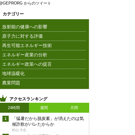
@GEPRORG からのツイート
カテゴリー
放射能の健康への影響
原子力に対する評価
再生可能エネルギー技術
エネルギー産業の分析
エネルギー政策への提言
地球温暖化
農業問題
アクセスランキング
24時間
週間
月間
「猛暑だから脱炭素」が消えたのは気
候詐欺がバレたからか
杉山 大志