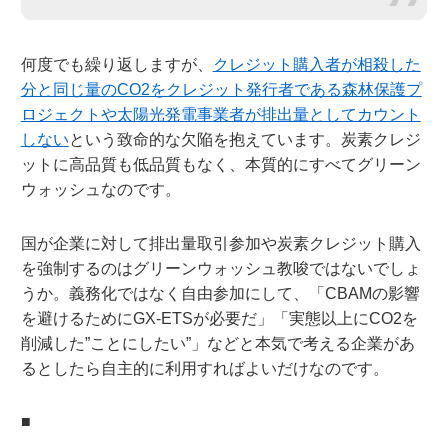
何度でも繰り返しますが、
クレジット購入者が相殺した
分と同じ量のCO2をクレジット発行者である森林保護プ
ロジェクトや太陽光発電事業者が排出量としてカウント
しない
という致命的な欠陥を抱えています。炭素クレジ
ットに高品質も低品質もなく、本質的にすべてグリーン
ウォッシュなのです。
国が企業に対して排出量取引参加や炭素クレジット購入
を強制するのはグリーンウォッシュ教唆ではないでしょ
うか。義務化ではなく自由参加にして、「CBAMの影響
を避けるためにGX-ETSが必要だ」「実態以上にCO2を
削減した”ことにしたい”」などと本気で考える企業があ
るとしたら自主的に利用すればよいだけなのです。
■