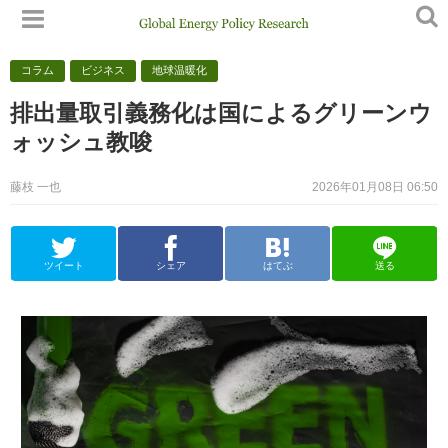
コラム
ビジネス
地球温暖化
排出量取引義務化は国によるグリーンウ
ォッシュ教唆
藤枝 一也
2026年01月08日 06:50
ツイート
シェア
はてぶ
送る