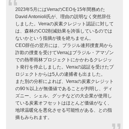
2023年5月にはVerraのCEOを15年間務めた
David Antonioli氏が、理由の説明なく突然辞任
しました。Verraの炭素クレジット認証に対して
は、森林のCO2削減効果を誇張しているのでは
ないかという指摘が後を絶ちません。
CEO辞任の翌月には、ブラジル連邦捜査局から
詐欺の捜査を受けてVerraはブラジル・アマゾン
での熱帯雨林プロジェクトにかかわるクレジッ
ト発行を停止しました。Verraの認証を受けたプ
ロジェクトからは5人の逮捕者も出ました。
また別の分析によれば、Verraの炭素クレジット
の90％以上が無価値であることが判明し、ディ
ズニー、シェル、グッチなどの大企業が使用し
ている炭素オフセットはほとんど価値がなく、
地球温暖化を悪化させる可能性がある、との指
摘もみられます。