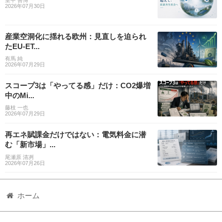
2026年07月30日
産業空洞化に揺れる欧州：見直しを迫られ
たEU-ET...
有馬 純
2026年07月29日
スコープ3は「やってる感」だけ：CO2爆増
中のMi...
藤枝 一也
2026年07月29日
再エネ賦課金だけではない：電気料金に潜
む「新市場」...
尾瀬原 清冽
2026年07月26日
ホーム