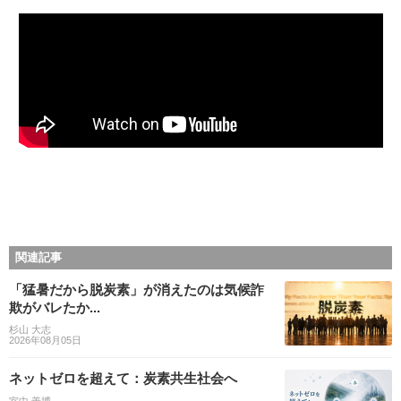
関連記事
「猛暑だから脱炭素」が消えたのは気候詐
欺がバレたか...
杉山 大志
2026年08月05日
ネットゼロを超えて：炭素共生社会へ
室中 善博