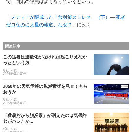
で、同紙の評判はよくなっているという。
「
メディアが醸成した「放射能ストレス」（下）— 死者
ゼロなのに大量の報道、なぜ？
」に続く
関連記事
この猛暑は温暖化がなければ起こりえなか
ったという気...
杉山 大志
2026年08月09日
2050年の天気予報の脱炭素版を見せてもら
おうか
杉山 大志
2026年08月08日
「猛暑だから脱炭素」が消えたのは気候詐
欺がバレたか...
杉山 大志