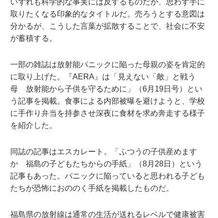
いずれも科学的な事実には反するものだが、思わず手に
取りたくなる印象的なタイトルだ。売ろうとする意図は
分かるが、こうした言葉が拡散することで、社会に不安
が蓄積する。
一部の雑誌は放射能パニックに陥った母親の姿を肯定的
に取り上げた。『AERA』は「見えない「敵」と戦う
母 放射能から子供を守るために」（6月19日号）とい
う記事を掲載。食事による内部被曝を避けようと、学校
に手作り弁当を持参させ深夜に食材を求め奔走する様子
を紹介した。
同誌の記事はエスカレート。「ふつうの子供産めます
か 福島の子どもたちからの手紙」（8月28日）という
記事もあった。パニックに陥っていると思われる子ども
たちが恐怖におののく手紙を掲載したものだ。
福島県の放射線は通常の生活が送れるレベルで健康被害