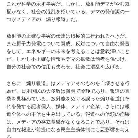
これが科学の示す事実だ。しかし、放射能デマがやむ気
配がなく、社会の混乱を招いている。デマの発信源の一
つがメディアの「煽り報道」だ。
放射能の正確な事実の伝達は積極的に行われるべきだ。
また原子力発電について賛成、反対について自由な発言
をして、エネルギーの未来を考えることは意義深いこと
だ。しかし不正確な情報やデマの拡散は他者を傷つけ、
自分の社会での信用も失わせ、社会に混乱を広げる。
さらに「煽り報道」はメディアそのものを自壊させる行
為だ。日本国民の大多数は賢明で冷静であり、報道の真
偽を見極めている。放射能をめぐる誤った煽り報道はそ
れを発する記者個人、媒体、メディア企業、さらには報
道全体への不信を生み出している。報道への信頼の崩壊
は、メディアの存立基盤がなくなることであり、それは
自由な報道が前提になる民主主義体制にも悪影響を与え
る。