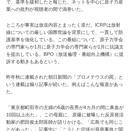
で、基準を緩和したと報じた。ネットを中心に原子力産
業への批判が視聴者の間で渦巻いた。
ところが事実は放送内容とまったく逆だ。ICRPは放射
線についての厳しい国際世論を背景にして、一貫して防
護基準を強化している。この番組について、原子力学会
の専門家らが1月に原子力学会の専門家らが1月に抗議文
を提出している。BPO（放送倫理・番組向上機構）に提
訴する動きもあるという。
昨年秋に連載された朝日新聞の「プロメテウスの罠」と
いう連載は煽り記事が続いた。例えばこんな報道があっ
た。
「東京都町田市の主婦の6歳の長男が4カ月の間に鼻血が
10回以上出た」。この母親に、原爆に被曝した反原発活
動家の肥田俊太郎医師が語りかける。「広島でも同じこ
とがあった」。記事中に「こうした症状が原発事故と関