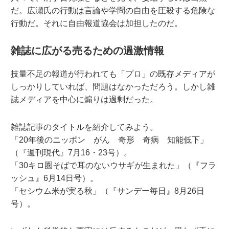
だ。広瀬氏の行動は言論や学問の自由を圧殺する危険な
行動だ。それに自由報道協会は加担したのだ。
雑誌に広がる売るための過激情報
技量不足の報道が行われても「プロ」の既存メディアが
しっかりしていれば、問題はなかっただろう。しかし雑
誌メディアを中心に煽りは過剰だった。
雑誌記事のタイトルを紹介してみよう。
「20年後のニッポン がん 奇形 奇病 知能低下」
（『週刊現代』7月16・23号）。
「30キロ圏そばで耳のないウサギが生まれた」（『フラ
ッシュ』6月14日号）。
「セシウム米が実る秋」（『サンデー毎日』8月26日
号）。