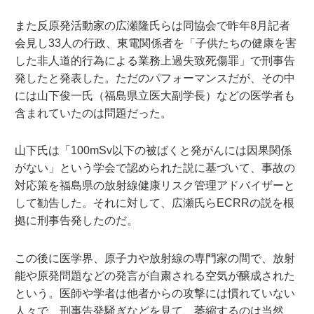
また反原発活動家の広瀬隆氏らは同協会で昨年8月記者
会見し33人の行政、東電関係者を「子供たちの健康を害
した非人道的行為による業務上過失致死傷罪」で刑事告
発したと発表した。ただのパフォーマンスだが、その中
には山下俊一氏（福島県立医大副学長）などの医学者も
含まれていたのは問題だった。
山下氏は「100mSv以下の被ばくと発がんには因果関係
がない」という学会で認められた説に基づいて、事故の
対応策を福島県の放射線健康リスク管理アドバイザーと
して勧告した。それに対して、広瀬氏らECRRの説を根
拠に刑事告発したのだ。
この後に医学界、原子力や放射線の専門家の間で、放射
能や原発問題などの発言が自粛される空気が醸成された
という。医師や学者は他者からの攻撃には慣れていない
人々で、刑事告発騒ぎなどを見て、萎縮するのは当然