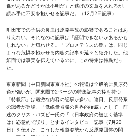
係があるかどうかは不明だ」と逃げの文章を入れるが、
読み手に不安を抱かせる記事だ。（12月2日記事）
町田市での子供の鼻血は原発事故の影響であることはあ
りえない。それなのに記事は「証明できないがあるかも
しれない」と匂わせる。「プロメテウスの罠」は、同じ
ような危惧を抱かせる内容の記事を延々と紹介した。他
紙面では事実を伝えているのに、この特集は特異だっ
た。
東京新聞（中日新聞東京本社）の報道は全般的に反原発
色が強いが、関東圏で2ページの特集記事の枠を持つ
「特報部」は過激な内容の記事が多い。連日、反原発系
の識者が登場。「低線量被曝の世界的権威」として、前
述のクリス・バズビー氏の「（日本政府の被ばく基準
は）恣意的で誤り」とするインタビュー記事（7月20
日）を伝えた。こうした報道姿勢から反原発団体の間