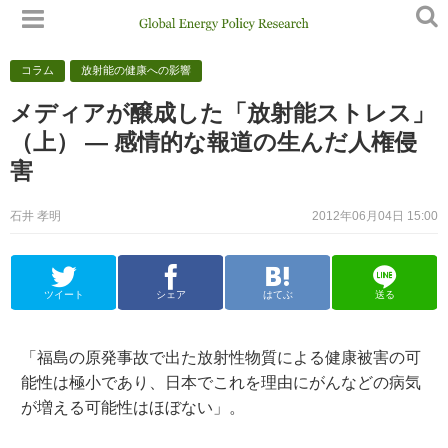
コラム
放射能の健康への影響
メディアが醸成した「放射能ストレス」
（上） — 感情的な報道の生んだ人権侵
害
石井 孝明
2012年06月04日 15:00
ツイート
シェア
はてぶ
送る
「福島の原発事故で出た放射性物質による健康被害の可
能性は極小であり、日本でこれを理由にがんなどの病気
が増える可能性はほぼない」。