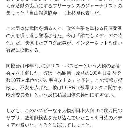
らが活動の拠点にするフリーランスのジャーナリストの
集まった「自由報道協会」（上杉隆代表）だ。
この団体は危険を煽る人々、政治主張を重ねる反原発派
の人を繰り返し登場させた。今は「誰でもメディアの時
代」だ。映像またブログ記事が、インターネットを使い
容易に拡散する。
同協会は昨年7月にクリス・バズビーという人物の記者
会見を主催した。彼は「福島第一原発の100キロ圏内で
数10万人単位のがん患者が出る」と予告。この情報が拡
散し、不安を広げた。彼はECRR（被曝リスクに関する
欧州委員会）という反核私設団体の幹部にすぎない。
しかも、このバズビーなる人物が日本人向けに数万円の
サプリ、放射能検査を売り込んでいたことを日英のメデ
ィアが暴いた。すると失踪してしまった。