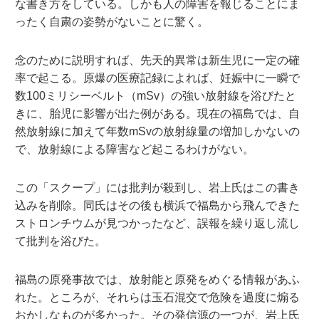
な書き方をしている。しかも人の障害を報じることにま
ったく自粛の姿勢がないことに驚く。
念のために説明すれば、先天的異常は新生児に一定の確
率で起こる。原爆の医療記録によれば、妊娠中に一瞬で
数100ミリシーベルト（mSv）の強い放射線を浴びたと
きに、胎児に影響が出た例がある。現在の福島では、自
然放射線に加えて年数mSvの放射線量の増加しかないの
で、放射線による障害など起こるわけがない。
この「スクープ」には批判が殺到し、岩上氏はこの書き
込みを削除。同氏はその後も横浜で福島から飛んできた
ストロンチウムが見つかったなど、誤報を繰り返し流し
て批判を浴びた。
福島の原発事故では、放射能と原発をめぐる情報があふ
れた。ところが、それらは玉石混交で危険を過度に煽る
おかしなものが多かった。その発信源の一つが、岩上氏