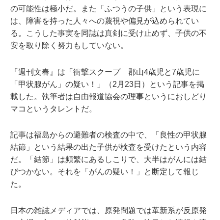
の可能性は極小だ。また「ふつうの子供」という表現に
は、障害を持った人々への蔑視や偏見が込められてい
る。こうした事実を同誌は真剣に受け止めず、子供の不
安を取り除く努力もしていない。
『週刊文春』は「衝撃スクープ 郡山4歳児と7歳児に
「甲状腺がん」の疑い！」（2月23日）という記事を掲
載した。執筆者は自由報道協会の理事というにおしどり
マコというタレントだ。
記事は福島からの避難者の検査の中で、「良性の甲状腺
結節」という結果の出た子供が検査を受けたという内容
だ。「結節」は頻繁にあるしこりで、大半はがんには結
びつかない。それを「がんの疑い！」と断定して報じ
た。
日本の雑誌メディアでは、原発問題では革新系が反原発