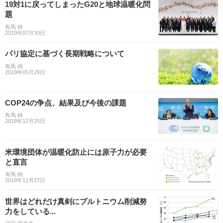
19対1に戻ってしまったG20と地球温暖化問
題
有馬 純
2019年07月30日
パリ協定に基づく長期戦略について
有馬 純
2019年05月29日
COP24の争点、結果及び今後の課題
有馬 純
2018年12月25日
米環境団体が温暖化防止には原子力が必要
と直言
有馬 純
2018年11月27日
世界はどれだけ真剣にプルトニウム削減努
力をしている...