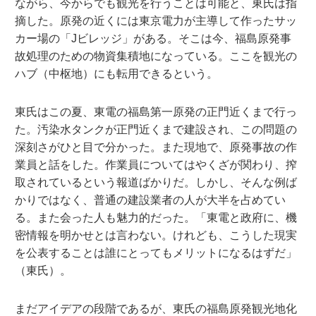
ながら、今からでも観光を行うことは可能と、東氏は指
摘した。原発の近くには東京電力が主導して作ったサッ
カー場の「Jビレッジ」がある。そこは今、福島原発事
故処理のための物資集積地になっている。ここを観光の
ハブ（中枢地）にも転用できるという。
東氏はこの夏、東電の福島第一原発の正門近くまで行っ
た。汚染水タンクが正門近くまで建設され、この問題の
深刻さがひと目で分かった。また現地で、原発事故の作
業員と話をした。作業員についてはやくざが関わり、搾
取されているという報道ばかりだ。しかし、そんな例ば
かりではなく、普通の建設業者の人が大半を占めてい
る。また会った人も魅力的だった。「東電と政府に、機
密情報を明かせとは言わない。けれども、こうした現実
を公表することは誰にとってもメリットになるはずだ」
（東氏）。
まだアイデアの段階であるが、東氏の福島原発観光地化