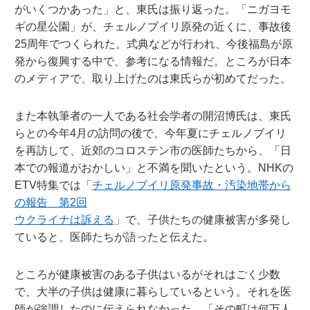
がいくつかあった」と、東氏は振り返った。「ニガヨモ
ギの星公園」が、チェルノブイリ原発の近くに、事故後
25周年でつくられた。式典などが行われ、今後福島が原
発から復興する中で、参考になる情報だ。ところが日本
のメディアで、取り上げたのは東氏らが初めてだった。
また本執筆者の一人である社会学者の開沼博氏は、東氏
らとの今年4月の訪問の後で、今年夏にチェルノブイリ
を再訪して、近郊のコロステン市の医師たちから、「日
本での報道がおかしい」と不満を聞いたという。NHKの
ETV特集では「
チェルノブイリ原発事故・汚染地帯から
の報告 第2回
ウクライナは訴える
」で、子供たちの健康被害が多発し
ていると、医師たちが語ったと伝えた。
ところが健康被害のある子供はいるがそれはごく少数
で、大半の子供は健康に暮らしているという。それを医
師が強調したのに伝えられなかった。「その町は何万人