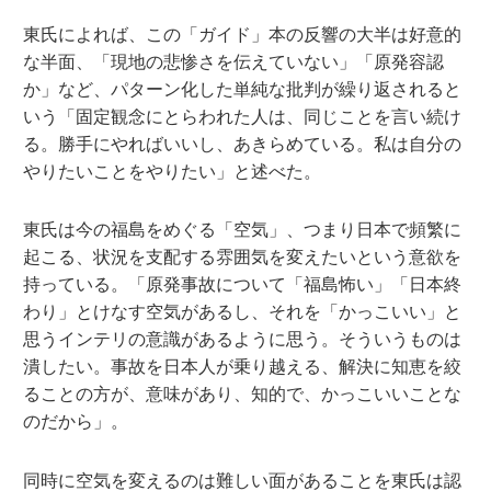
東氏によれば、この「ガイド」本の反響の大半は好意的
な半面、「現地の悲惨さを伝えていない」「原発容認
か」など、パターン化した単純な批判が繰り返されると
いう「固定観念にとらわれた人は、同じことを言い続け
る。勝手にやればいいし、あきらめている。私は自分の
やりたいことをやりたい」と述べた。
東氏は今の福島をめぐる「空気」、つまり日本で頻繁に
起こる、状況を支配する雰囲気を変えたいという意欲を
持っている。「原発事故について「福島怖い」「日本終
わり」とけなす空気があるし、それを「かっこいい」と
思うインテリの意識があるように思う。そういうものは
潰したい。事故を日本人が乗り越える、解決に知恵を絞
ることの方が、意味があり、知的で、かっこいいことな
のだから」。
同時に空気を変えるのは難しい面があることを東氏は認