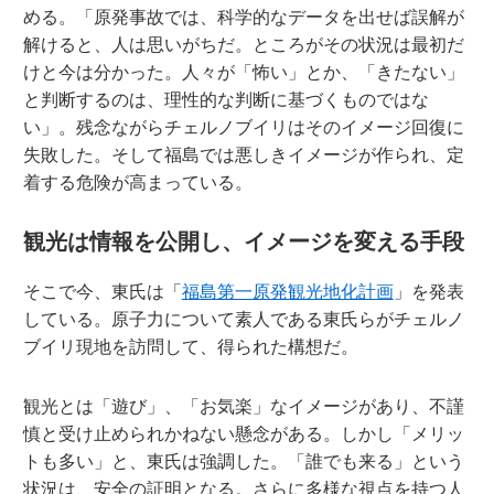
める。「原発事故では、科学的なデータを出せば誤解が
解けると、人は思いがちだ。ところがその状況は最初だ
けと今は分かった。人々が「怖い」とか、「きたない」
と判断するのは、理性的な判断に基づくものではな
い」。残念ながらチェルノブイリはそのイメージ回復に
失敗した。そして福島では悪しきイメージが作られ、定
着する危険が高まっている。
観光は情報を公開し、イメージを変える手段
そこで今、東氏は「
福島第一原発観光地化計画
」を発表
している。原子力について素人である東氏らがチェルノ
ブイリ現地を訪問して、得られた構想だ。
観光とは「遊び」、「お気楽」なイメージがあり、不謹
慎と受け止められかねない懸念がある。しかし「メリッ
トも多い」と、東氏は強調した。「誰でも来る」という
状況は、安全の証明となる。さらに多様な視点を持つ人