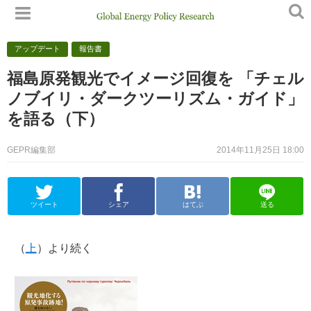
アップデート
報告書
福島原発観光でイメージ回復を 「チェル
ノブイリ・ダークツーリズム・ガイド」
を語る（下）
GEPR編集部
2014年11月25日 18:00
ツイート
シェア
はてぶ
送る
（
上
）より続く