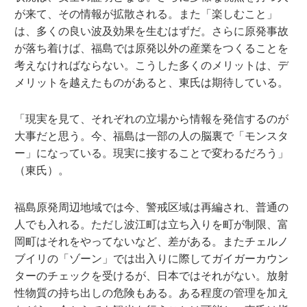
が来て、その情報が拡散される。また「楽しむこと」
は、多くの良い波及効果を生むはずだ。さらに原発事故
が落ち着けば、福島では原発以外の産業をつくることを
考えなければならない。こうした多くのメリットは、デ
メリットを越えたものがあると、東氏は期待している。
「現実を見て、それぞれの立場から情報を発信するのが
大事だと思う。今、福島は一部の人の脳裏で「モンスタ
ー」になっている。現実に接することで変わるだろう」
（東氏）。
福島原発周辺地域では今、警戒区域は再編され、普通の
人でも入れる。ただし波江町は立ち入りを町が制限、富
岡町はそれをやってないなど、差がある。またチェルノ
ブイリの「ゾーン」では出入りに際してガイガーカウン
ターのチェックを受けるが、日本ではそれがない。放射
性物質の持ち出しの危険もある。ある程度の管理を加え