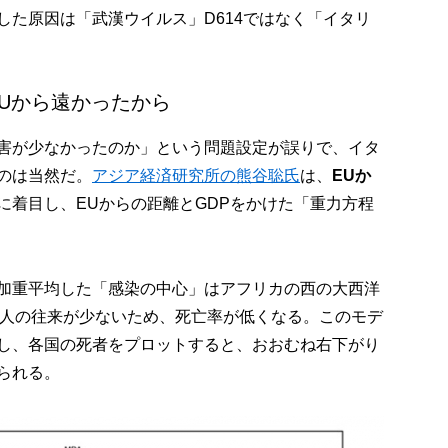
した原因は「武漢ウイルス」D614ではなく「イタリ
。
Uから遠かったから
害が少なかったのか」という問題設定が誤りで、イタ
のは当然だ。
アジア経済研究所の熊谷聡氏
は、
EUか
に着目し、EUからの距離とGDPをかけた「重力方程
加重平均した「感染の中心」はアフリカの西の大西洋
ど人の往来が少ないため、死亡率が低くなる。このモデ
し、各国の死者をプロットすると、おおむね右下がり
られる。