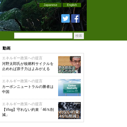
Japanese
English
動画
エネルギー政策への提言
河野太郎氏が核燃料サイクルを
止めれば原子力はよみがえる
エネルギー政策への提言
カーボンニュートラルの勝者は
中国
エネルギー政策への提言
【Vlog】守れない約束「46％削
減」