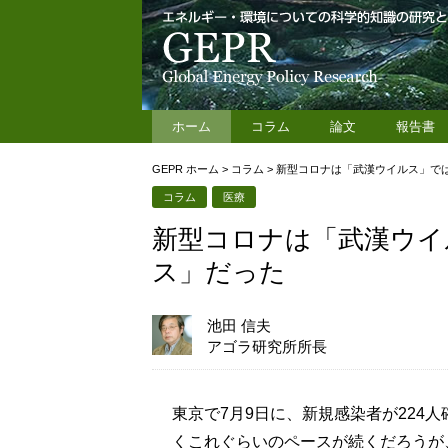
ホーム
コラム
論文
報告書
GEPR ホーム
>
コラム
>
新型コロナは「武漢ウイルス」で
コラム
医療
新型コロナは「武漢ウイ
ス」だった
池田 信夫
アゴラ研究所所長
東京で7月9日に、新規感染者が224
くこれぐらいのペースが続くだろうが