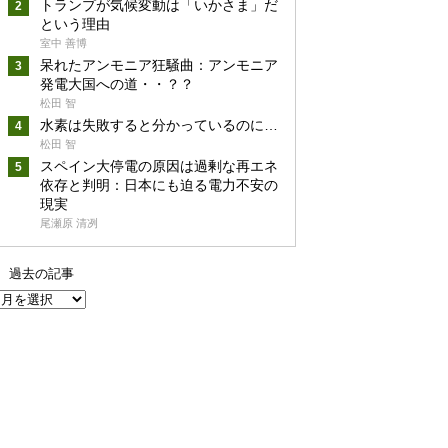
トランプが気候変動は「いかさま」だ
という理由
室中 善博
呆れたアンモニア狂騒曲：アンモニア
発電大国への道・・？？
松田 智
水素は失敗すると分かっているのに…
松田 智
スペイン大停電の原因は過剰な再エネ
依存と判明：日本にも迫る電力不安の
現実
尾瀬原 清冽
過去の記事