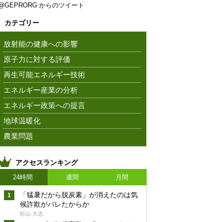
@GEPRORG からのツイート
カテゴリー
放射能の健康への影響
原子力に対する評価
再生可能エネルギー技術
エネルギー産業の分析
エネルギー政策への提言
地球温暖化
農業問題
アクセスランキング
24時間
週間
月間
「猛暑だから脱炭素」が消えたのは気
候詐欺がバレたからか
杉山 大志