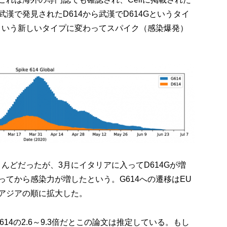
武漢で発見されたD614から武漢でD614Gというタイ
4という新しいタイプに変わってスパイク（感染爆発）
とんどだったが、3月にイタリアに入ってD614Gが増
なってから感染力が増したという。G614への遷移はEU
アジアの順に拡大した。
614の2.6～9.3倍だとこの論文は推定している。もし