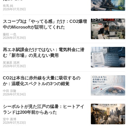
有馬 純
2026年07月29日
スコープ3は「やってる感」だけ：CO2爆増
中のMicrosoftが証明してくれた
藤枝 一也
2026年07月29日
再エネ賦課金だけではない：電気料金に潜
む「新市場」の見えない費用
尾瀬原 清冽
2026年07月26日
CO2は本当に赤外線を大量に吸収するの
か：温暖化スペクトルの3つの錯覚
中田 宗隆
2026年07月24日
シーボルトが見た江戸の猛暑：ヒートアイ
ランドは200年前からあった
室中 善博
2026年07月23日