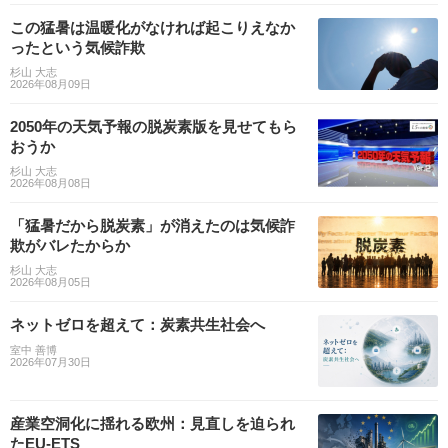
この猛暑は温暖化がなければ起こりえなか
ったという気候詐欺
杉山 大志
2026年08月09日
2050年の天気予報の脱炭素版を見せてもら
おうか
杉山 大志
2026年08月08日
「猛暑だから脱炭素」が消えたのは気候詐
欺がバレたからか
杉山 大志
2026年08月05日
ネットゼロを超えて：炭素共生社会へ
室中 善博
2026年07月30日
産業空洞化に揺れる欧州：見直しを迫られ
たEU-ETS