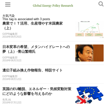
大気汚染
This tag is associated with 3 posts
農業でＩＴ活用、生産増やす米国農家
（上）
GEPR編集部
2016年09月25日
日本変革の希望、メタンハイドレートへの
夢（上）-青山繁晴氏
GEPR編集部
2016年08月31日
遺伝子組み換え作物報告、特設サイト
GEPR編集部
2016年08月12日
英国のEU離脱、エネルギー・気候変動対策
にどのような影響を与えるのか
有馬 純
2016年07月12日