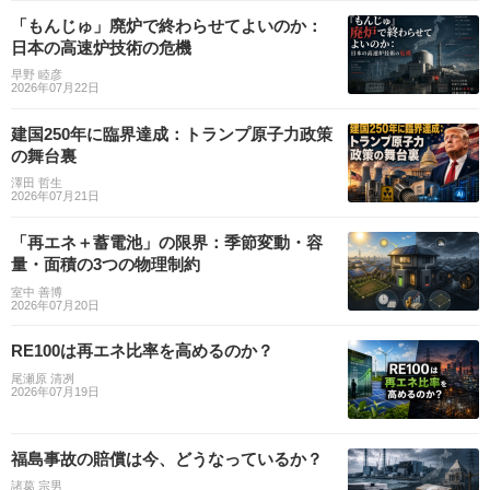
「もんじゅ」廃炉で終わらせてよいのか：
日本の高速炉技術の危機
早野 睦彦
2026年07月22日
建国250年に臨界達成：トランプ原子力政策
の舞台裏
澤田 哲生
2026年07月21日
「再エネ＋蓄電池」の限界：季節変動・容
量・面積の3つの物理制約
室中 善博
2026年07月20日
RE100は再エネ比率を高めるのか？
尾瀬原 清冽
2026年07月19日
福島事故の賠償は今、どうなっているか？
諸葛 宗男