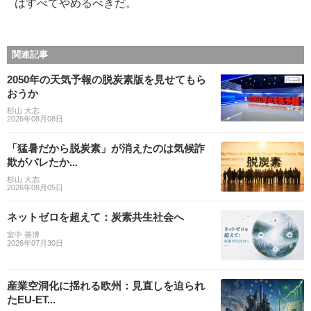
はすべてやめるべきだ。
関連記事
2050年の天気予報の脱炭素版を見せてもら
おうか
杉山 大志
2026年08月08日
「猛暑だから脱炭素」が消えたのは気候詐
欺がバレたか...
杉山 大志
2026年08月05日
ネットゼロを超えて：炭素共生社会へ
室中 善博
2026年07月30日
産業空洞化に揺れる欧州：見直しを迫られ
たEU-ET...