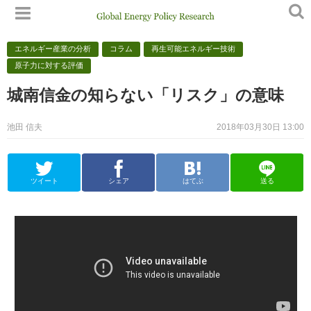
エネルギー産業の分析
コラム
再生可能エネルギー技術
原子力に対する評価
城南信金の知らない「リスク」の意味
池田 信夫
2018年03月30日 13:00
ツイート
シェア
はてぶ
送る