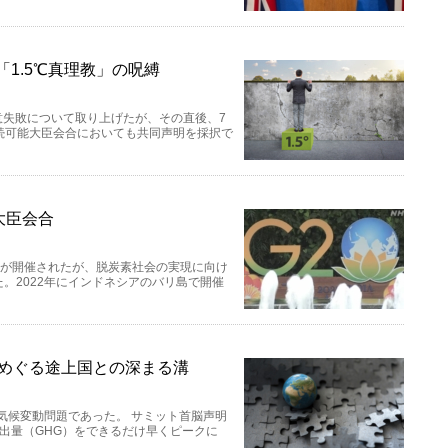
「1.5℃真理教」の呪縛
意失敗について取り上げたが、その直後、7
持続可能大臣会合においても共同声明を採択で
大臣会合
会合が開催されたが、脱炭素社会の実現に向け
。2022年にインドネシアのバリ島で開催
をめぐる途上国との深まる溝
気候変動問題であった。 サミット首脳声明
排出量（GHG）をできるだけ早くピークに