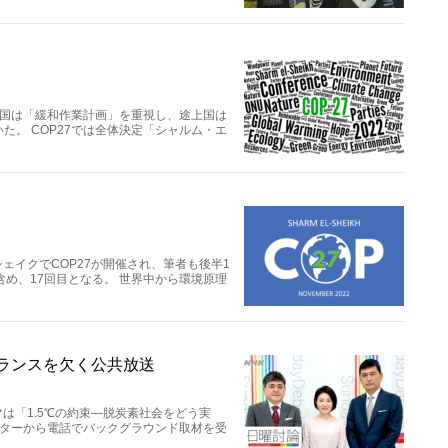
進国は「緩和作業計画」を重視し、途上国は
。 COP27では全体決定「シャルム・エ
ェイクでCOP27が開催され、筆者も後半1
め、17回目となる。 世界中から環境原理
ランスを欠く公共放送
マは「1.5℃の約束―脱炭素社会をどう実
クターから電話でバックグラウンド取材を受