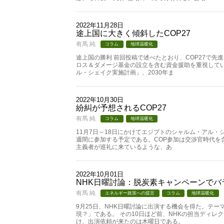
2022年11月28日
途上国に大きく傾斜したCOP27
有馬 純
コラム
地球温暖化
途上国の勝利 前回投稿で述べたとおり、COP27で先
ロス＆ダメージ基金の設立を含む資金援助を重視していた
ル・シェイク実施計画」、2030年ま
2022年10月30日
紛糾が予想されるCOP27
有馬 純
コラム
地球温暖化
11月7日～18日にかけてエジプトのシャルム・アル・シ
週間に参加する予定である。COP参加は交渉官時代を含
主義者が巡礼に来ているような、あ
2022年10月01日
NHK日曜討論：脱炭素キャンペーンでバ
有馬 純
エネルギー政策への提言
コラム
地球温暖化
9月25日、NHK日曜討論に出演する機会を得た。テー
現？」である。 その10日ほど前、NHKの担当ディレ
け、出演依頼が来たのは木曜日である。