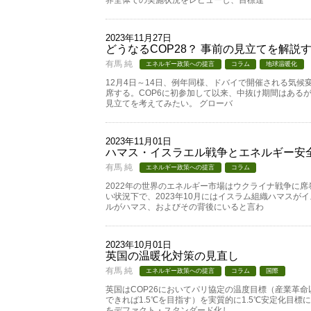
界全体での実施状況をレビューし、目標達
2023年11月27日
どうなるCOP28？ 事前の見立てを解説
有馬 純
エネルギー政策への提言
コラム
地球温暖化
12月4日～14日、例年同様、ドバイで開催される気候
席する。COP6に初参加して以来、中抜け期間はあるが
見立てを考えてみたい。 グローバ
2023年11月01日
ハマス・イスラエル戦争とエネルギー安
有馬 純
エネルギー政策への提言
コラム
2022年の世界のエネルギー市場はウクライナ戦争に
い状況下で、2023年10月にはイスラム組織ハマスが
ルがハマス、およびその背後にいると言わ
2023年10月01日
英国の温暖化対策の見直し
有馬 純
エネルギー政策への提言
コラム
国際
英国はCOP26においてパリ協定の温度目標（産業革
できれば1.5℃を目指す）を実質的に1.5℃安定化目標
をデファクト・スタンダード化し