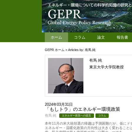
ホーム
コラム
論文
報告書
GEPR ホーム
> Articles by: 有馬 純
有馬 純
東京大学大学院教授
2024年03月31日
「もしトラ」のエネルギー環境政策
有馬 純
エネルギー政策への提言
コラム
本年11月の米大統領選の帰趨は予測困難だが、仮にド
エネルギー・温暖化政策の方向性は大きく変わることは