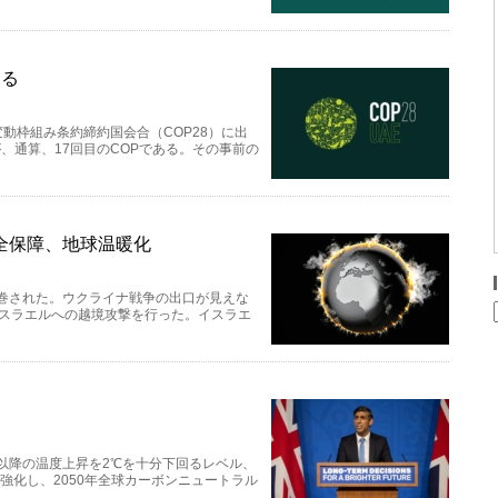
する
変動枠組み条約締約国会合（COP28）に出
、通算、17回目のCOPである。その事前の
全保障、地球温暖化
席巻された。ウクライナ戦争の出口が見えな
イスラエルへの越境攻撃を行った。イスラエ
命以降の温度上昇を2℃を十分下回るレベル、
に強化し、2050年全球カーボンニュートラル