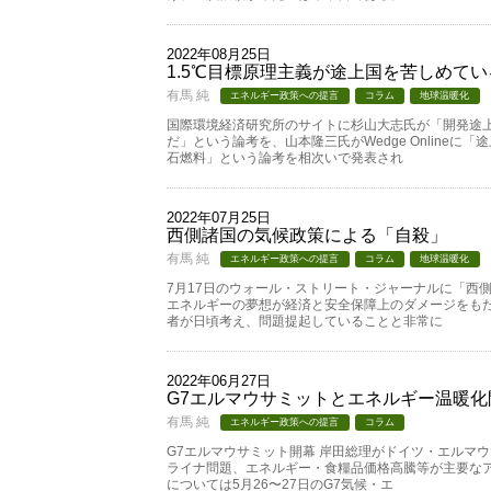
2022年08月25日
1.5℃目標原理主義が途上国を苦しめてい
有馬 純
エネルギー政策への提言
コラム
地球温暖化
国際環境経済研究所のサイトに杉山大志氏が「開発途
だ」という論考を、山本隆三氏がWedge Online
石燃料」という論考を相次いで発表され
2022年07月25日
西側諸国の気候政策による「自殺」
有馬 純
エネルギー政策への提言
コラム
地球温暖化
7月17日のウォール・ストリート・ジャーナルに「西
エネルギーの夢想が経済と安全保障上のダメージをも
者が日頃考え、問題提起していることと非常に
2022年06月27日
G7エルマウサミットとエネルギー温暖化
有馬 純
エネルギー政策への提言
コラム
G7エルマウサミット開幕 岸田総理がドイツ・エルマ
ライナ問題、エネルギー・食糧品価格高騰等が主要な
については5月26〜27日のG7気候・エ