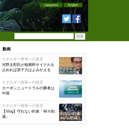
Japanese
English
動画
エネルギー政策への提言
河野太郎氏が核燃料サイクルを
止めれば原子力はよみがえる
エネルギー政策への提言
カーボンニュートラルの勝者は
中国
エネルギー政策への提言
【Vlog】守れない約束「46％削
減」