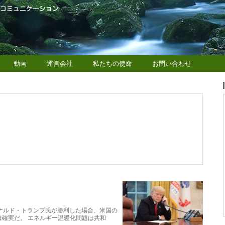
動画
運営会社
私たちの使命
お問い合わせ
ナルド・トランプ氏が勝利した場合、米国の
確実だ。 エネルギー温暖化問題は共和