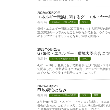
2023年05月29日
エネルギー転換に関するダニエル・ヤー
有馬 純
エネルギー政策への提言
コラム
気候・エネルギー問題はG7広島サミット共同声明の5
重点課題の一つであったことが明らかである。ウクラ
のトッププライオリティとなり、温暖化問題へ
2023年04月25日
G7気候・エネルギー・環境大臣会合につ
有馬 純
エネルギー政策への提言
コラム
4月15－16日、札幌において開催されたG7気候・エ
て閉幕した。 欧州諸国はパリ協定、グラスゴー気候合
めている。ウクライナ戦争によってエネルギ
2023年03月28日
EUの野心と悩み
有馬 純
エネルギー政策への提言
コラム
国際
3月上旬に英国、ベルギー、フランスを訪問し、エネ
機会があった。コロナもあり、久しぶりの欧州訪問で
が皮膚感覚で現地の状況が感じられる。 ウクラ