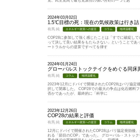
党、民主党間で最も党派性の強い分野の一つであ
2024年03月02日
1.5℃目標の死：現在の気候政策は行き
有馬 純
エネルギー政策への提言
コラム
地球温暖化
COP28に参加して強く感じたことは「すでに破綻して
って決して良い結果をもたらさない」ということであった
ートラルからの逆算ですべてを律す
2024年01月24日
グローバルストックテイクをめぐる同床
有馬 純
コラム
地球温暖化
2023年12月にドバイで開催されたCOP28はパリ協
択して閉幕した。 COP28での最大の争点は化石燃料
否かであったが、最終的に「科学に
2023年12月26日
COP28の結果と評価
有馬 純
エネルギー政策への提言
コラム
地球温暖化
12月にドバイで開催されたCOP28はパリ協定発効後
れる「節目のCOP」であった。 グローバル・ストッ