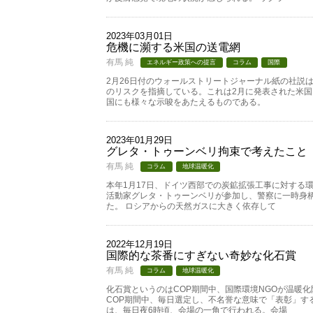
2023年03月01日
危機に瀕する米国の送電網
有馬 純
エネルギー政策への提言
コラム
国際
2月26日付のウォールストリートジャーナル紙の社説
のリスクを指摘している。これは2月に発表された米国
国にも様々な示唆をあたえるものである。
2023年01月29日
グレタ・トゥーンベリ拘束で考えたこと
有馬 純
コラム
地球温暖化
本年1月17日、ドイツ西部での炭鉱拡張工事に対する
活動家グレタ・トゥーンベリが参加し、警察に一時身
た。 ロシアからの天然ガスに大きく依存して
2022年12月19日
国際的な茶番にすぎない奇妙な化石賞
有馬 純
コラム
地球温暖化
化石賞というのはCOP期間中、国際環境NGOが温暖
COP期間中、毎日選定し、不名誉な意味で「表彰」す
は、毎日夜6時頃、会場の一角で行われる。会場