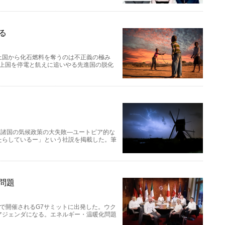
る
上国から化石燃料を奪うのは不正義の極み
に「途上国を停電と飢えに追いやる先進国の脱化
側諸国の気候政策の大失敗―ユートピア的な
たらしているー」という社説を掲載した。筆
問題
ウで開催されるG7サミットに出発した。ウク
アジェンダになる。エネルギー・温暖化問題