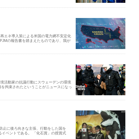
は再エネ導入策による米国の電力網不安定化
PJMの報告書を踏まえたものであり、我が
環境活動家の抗議行動にスウェーデンの環境
柄を拘束されたということがニュースになっ
化防止に後ろ向きな主張、行動をした国を
るイベントである。 「化石賞」の授賞式