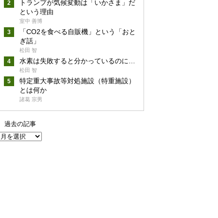
トランプが気候変動は「いかさま」だ
という理由
室中 善博
「CO2を食べる自販機」という「おと
ぎ話」
松田 智
水素は失敗すると分かっているのに…
松田 智
特定重大事故等対処施設（特重施設）
とは何か
諸葛 宗男
過去の記事