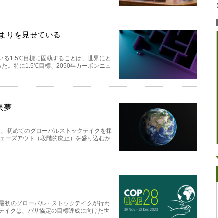
詰まりを見せている
いる1.5℃目標に固執することは、世界にと
。特に1.5℃目標、2050年カーボンニュ
異夢
定後、初めてのグローバルストックテイクを採
フェーズアウト（段階的廃止）を盛り込むか
、最初のグローバル・ストックテイクが行わ
クテイクは、パリ協定の目標達成に向けた世