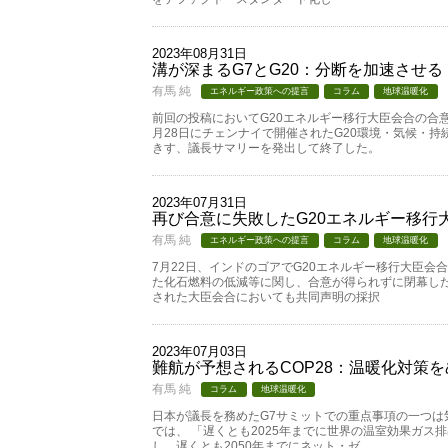
2023年08月31日
溝が深まるG7とG20：分断を加速させる
有馬 純
エネルギー政策への提言
コラム
地球温暖化
前回の投稿においてG20エネルギー移行大臣会合の合
月28日にチェンナイで開催されたG20環境・気候・
きす、議長サマリーを発出して終了した。
2023年07月31日
再び合意に失敗したG20エネルギー移行
有馬 純
エネルギー政策への提言
コラム
地球温暖化
7月22日、インドのゴアでG20エネルギー移行大臣
た化石燃料の低減等に関し、合意が得られずに閉幕した
された大臣会合においても共同声明の採択
2023年07月03日
難航が予想されるCOP28：温暖化対策
有馬 純
コラム
地球温暖化
日本が議長を務めたG7サミットでの重点事項の一つは
では、 「遅くとも2025年までに世界の温室効果ガス
し、遅くとも2050年までにネット・ゼ