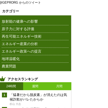
@GEPRORG からのツイート
カテゴリー
放射能の健康への影響
原子力に対する評価
再生可能エネルギー技術
エネルギー産業の分析
エネルギー政策への提言
地球温暖化
農業問題
アクセスランキング
24時間
週間
月間
「猛暑だから脱炭素」が消えたのは気
候詐欺がバレたからか
杉山 大志