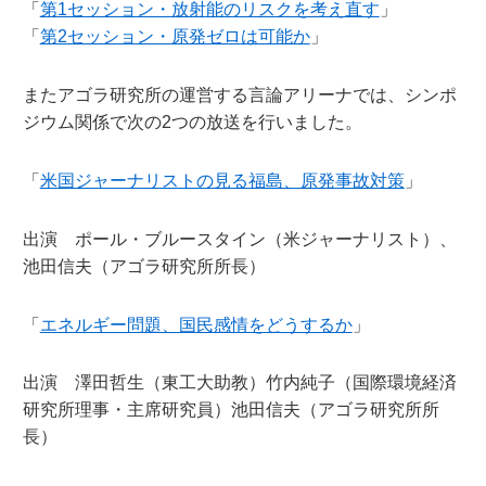
「
第1セッション・放射能のリスクを考え直す
」
「
第2セッション・原発ゼロは可能か
」
またアゴラ研究所の運営する言論アリーナでは、シンポ
ジウム関係で次の2つの放送を行いました。
「
米国ジャーナリストの見る福島、原発事故対策
」
出演 ポール・ブルースタイン（米ジャーナリスト）、
池田信夫（アゴラ研究所所長）
「
エネルギー問題、国民感情をどうするか
」
出演 澤田哲生（東工大助教）竹内純子（国際環境経済
研究所理事・主席研究員）池田信夫（アゴラ研究所所
長）