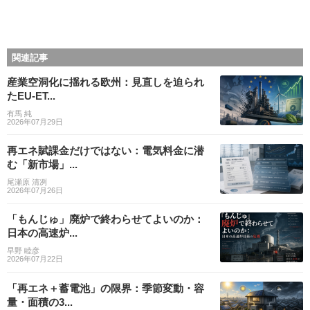
関連記事
産業空洞化に揺れる欧州：見直しを迫られ
たEU-ET...
有馬 純
2026年07月29日
再エネ賦課金だけではない：電気料金に潜
む「新市場」...
尾瀬原 清冽
2026年07月26日
「もんじゅ」廃炉で終わらせてよいのか：
日本の高速炉...
早野 睦彦
2026年07月22日
「再エネ＋蓄電池」の限界：季節変動・容
量・面積の3...