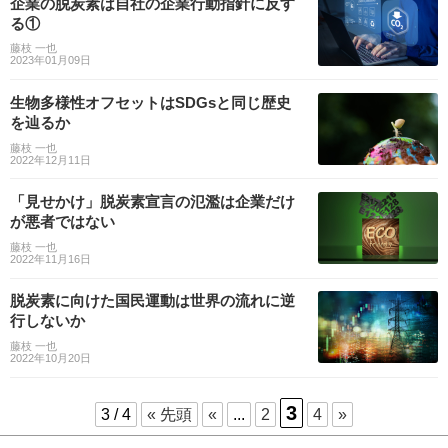
企業の脱炭素は自社の企業行動指針に反す
る①
藤枝 一也
2023年01月09日
生物多様性オフセットはSDGsと同じ歴史
を辿るか
藤枝 一也
2022年12月11日
「見せかけ」脱炭素宣言の氾濫は企業だけ
が悪者ではない
藤枝 一也
2022年11月16日
脱炭素に向けた国民運動は世界の流れに逆
行しないか
藤枝 一也
2022年10月20日
3
3 / 4
« 先頭
«
...
2
4
»