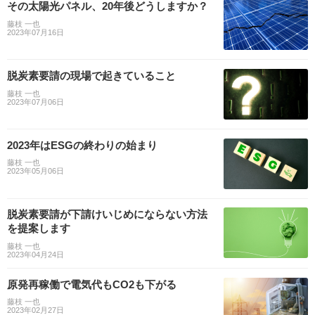
その太陽光パネル、20年後どうしますか？
藤枝 一也
2023年07月16日
脱炭素要請の現場で起きていること
藤枝 一也
2023年07月06日
2023年はESGの終わりの始まり
藤枝 一也
2023年05月06日
脱炭素要請が下請けいじめにならない方法
を提案します
藤枝 一也
2023年04月24日
原発再稼働で電気代もCO2も下がる
藤枝 一也
2023年02月27日