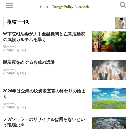
藤枝 一也
米下院司法委が大手金融機関と左翼活動家
の気候カルテルを暴く
藤枝 一也
2024年10月06日
脱炭素をめぐる合成の誤謬
藤枝 一也
2024年09月19日
2024年は企業の脱炭素宣言の終わりの始ま
り
藤枝 一也
2024年08月25日
メガソーラーのリサイクルは回らないとい
う現場の声