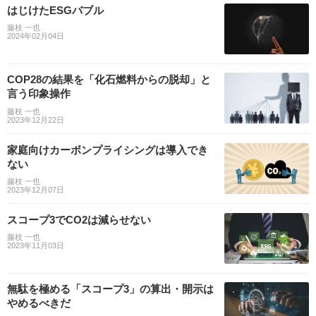
はじけたESGバブル
藤枝 一也
2024年02月04日
COP28の結果を「化石燃料からの脱却」と
言う印象操作
藤枝 一也
2023年12月22日
家庭向けカーボンプライシングは導入でき
ない
藤枝 一也
2023年12月07日
スコープ3でCO2は減らせない
藤枝 一也
2023年11月03日
無駄を極める「スコープ3」の算出・開示は
やめるべきだ