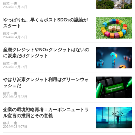
藤枝 一也
2024年05月25日
やっぱりね…早くもポストSDGsの議論が
スタート
藤枝 一也
2024年04月25日
産廃クレジットやNOxクレジットはないの
に炭素だけクレジット
藤枝 一也
2024年03月27日
やはり炭素クレジット利用はグリーンウォ
ッシュだ
藤枝 一也
2024年03月22日
企業の環境戦略再考：カーボンニュートラ
ル宣言の撤回とその意義
藤枝 一也
2024年03月07日